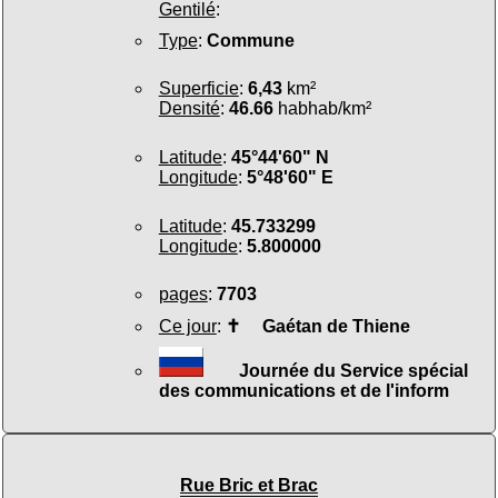
Gentilé
:
Type
:
Commune
Superficie
:
6,43
km²
Densité
:
46.66
habhab/km²
Latitude
:
45°44'60" N
Longitude
:
5°48'60" E
Latitude
:
45.733299
Longitude
:
5.800000
pages
:
7703
Ce jour
:
✝
Gaétan de Thiene
Journée du Service spécial
des communications et de l'inform
Rue Bric et Brac