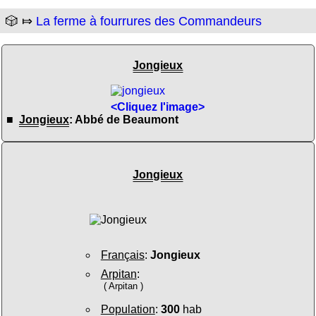
🎲 ⤇
La ferme à fourrures des Commandeurs
Jongieux
<Cliquez l'image>
■
Jongieux
: Abbé de Beaumont
Jongieux
Français
:
Jongieux
Arpitan
:
( Arpitan )
Population
:
300
hab