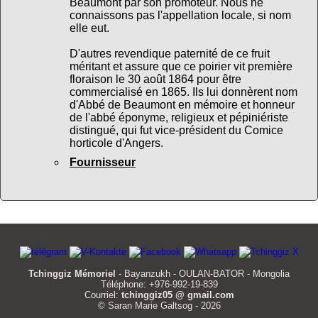
Beaumont par son promoteur. Nous ne
connaissons pas l'appellation locale, si nom
elle eut.
D'autres revendique paternité de ce fruit
méritant et assure que ce poirier vit première
floraison le 30 août 1864 pour être
commercialisé en 1865. Ils lui donnèrent nom
d'Abbé de Beaumont en mémoire et honneur
de l'abbé éponyme, religieux et pépiniériste
distingué, qui fut vice-président du Comice
horticole d'Angers.
Fournisseur
Tchinggiz Mémoriel
- Bayanzukh - OULAN-BATOR - Mongolia
Téléphone: +976-992-19-839
Courriel:
tchinggiz05 @ gmail.com
© Saran Marie Galtsog - 2026