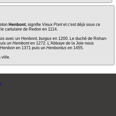
reton
Henbont
, signifie
Vieux Pont
et c'est déjà sous ce
le cartulaire de Redon en 1114.
is avec un
Henbont, burgus
en 1200. Le duché de Rohan-
uis un
Hembont
en 1272. L'Abbaye de la Joie nous
Henbon
en 1371 puis un
Henbontus
en 1455.
ville.