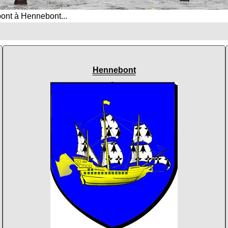
pont à Hennebont...
Hennebont