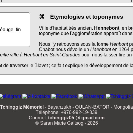
⌘
Étymologies et toponymes
Ville d'habitat très ancien,
Hennebont
, en b
éouge, fin
toponyme que l'agglomération apparaît dans 
Nous l'y retrouvons sous la forme
Henbont
pu
Chabot nous dévoile un
Haenbont
en 1264 p
eille ville à Henbont en Saint-Caradec
pour nous laisser lire un
 de traverser le Blavet ; ce fait explique le développement de la 
Tchinggiz Mémoriel
- Bayanzukh - OULAN-BATOR - Mongolia
Téléphone: +976-992-19-839
Courriel:
tchinggiz05 @ gmail.com
© Saran Marie Galtsog - 2026