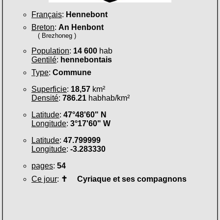
Français
:
Hennebont
Breton
:
An Henbont
( Brezhoneg )
Population
:
14 600
hab
Gentilé
:
hennebontais
Type
:
Commune
Superficie
:
18,57
km²
Densité
:
786.21
habhab/km²
Latitude
:
47°48'60" N
Longitude
:
3°17'60" W
Latitude
:
47.799999
Longitude
:
-3.283330
pages
:
54
Ce jour
:
✝
Cyriaque et ses compagnons