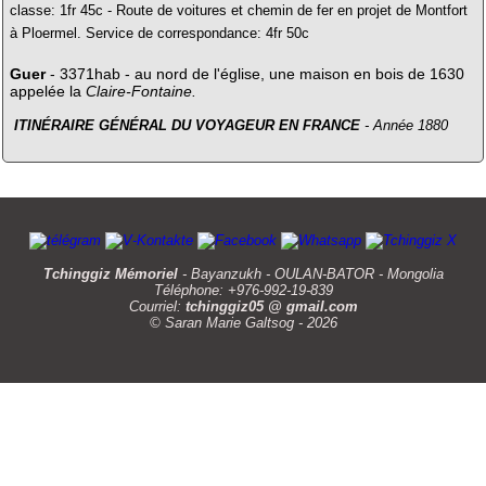
classe: 1fr 45c - Route de voitures et chemin de fer en projet de Montfort
à Ploermel. Service de correspondance: 4fr 50c
Guer
- 3371hab - au nord de l'église, une maison en bois de 1630
appelée la
Claire-Fontaine.
ITINÉRAIRE GÉNÉRAL DU VOYAGEUR EN FRANCE
- Année 1880
Tchinggiz Mémoriel
- Bayanzukh - OULAN-BATOR - Mongolia
Téléphone: +976-992-19-839
Courriel:
tchinggiz05 @ gmail.com
© Saran Marie Galtsog - 2026