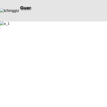
Guer
: