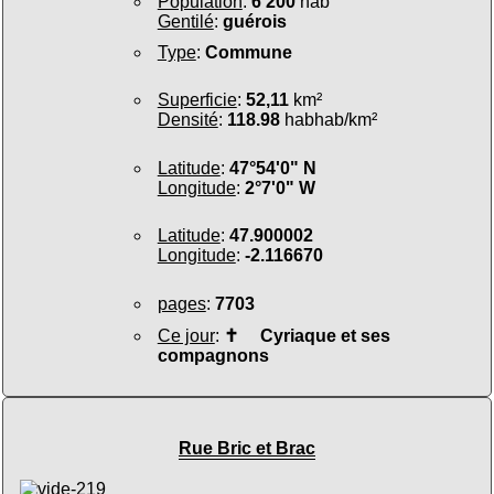
Population
:
6 200
hab
Gentilé
:
guérois
Type
:
Commune
Superficie
:
52,11
km²
Densité
:
118.98
habhab/km²
Latitude
:
47°54'0" N
Longitude
:
2°7'0" W
Latitude
:
47.900002
Longitude
:
-2.116670
pages
:
7703
Ce jour
:
✝
Cyriaque et ses
compagnons
Rue Bric et Brac