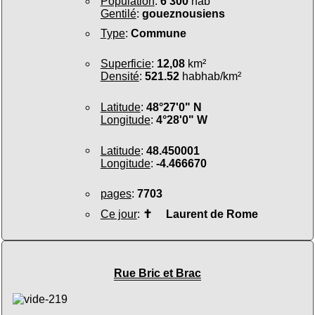
Population
:
6 300
hab
Gentilé
:
goueznousiens
Type
:
Commune
Superficie
:
12,08
km²
Densité
:
521.52
habhab/km²
Latitude
:
48°27'0" N
Longitude
:
4°28'0" W
Latitude
:
48.450001
Longitude
:
-4.466670
pages
:
7703
Ce jour
:
✝
Laurent de Rome
Rue Bric et Brac