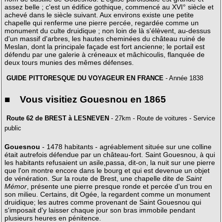
assez belle ; c'est un édifice gothique, commencé au XVI° siècle et
achevé dans le siècle suivant. Aux environs existe une petite
chapelle qui renferme une pierre percée, regardée comme un
monument du culte druidique ; non loin de là s'élèvent, au-dessus
d'un massif d'arbres, les hautes cheminées du château ruiné de
Meslan, dont la principale façade est fort ancienne; le portail est
défendu par une galerie à créneaux et mâchicoulis, flanquée de
deux tours munies des mêmes défenses.
GUIDE PITTORESQUE DU VOYAGEUR EN FRANCE
- Année 1838
■ Vous visitiez Gouesnou en 1865
Route 62 de BREST à LESNEVEN
- 27km - Route de voitures - Service
public
Gouesnou
- 1478 habitants - agréablement située sur une colline
était autrefois défendue par un château-fort. Saint Gouesnou, à qui
les habitants refusaient un asile,passa, dit-on, la nuit sur une pierre
que l'on montre encore dans le bourg et qui est devenue un objet
de vénération. Sur la route de Brest, une chapelle dite de
Saint
Mémor
, présente une pierre presque ronde et percée d'un trou en
son milieu. Certains, dit Ogée, la regardent comme un monument
druidique; les autres comme provenant de Saint Gouesnou qui
s'imposait d'y laisser chaque jour son bras immobile pendant
plusieurs heures en pénitence.