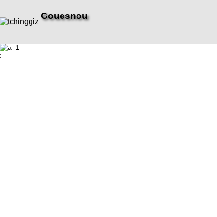
Gouesnou
: