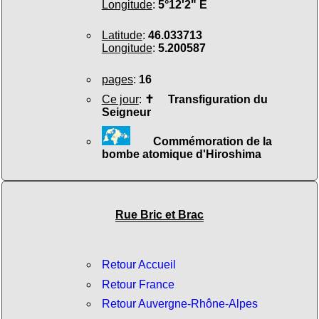
Longitude
:
5°12'2" E
Latitude
:
46.033713
Longitude
:
5.200587
pages
:
16
Ce jour
:
✝
Transfiguration du
Seigneur
Commémoration de la
bombe atomique d'Hiroshima
Rue Bric et Brac
Retour Accueil
Retour France
Retour Auvergne-Rhône-Alpes