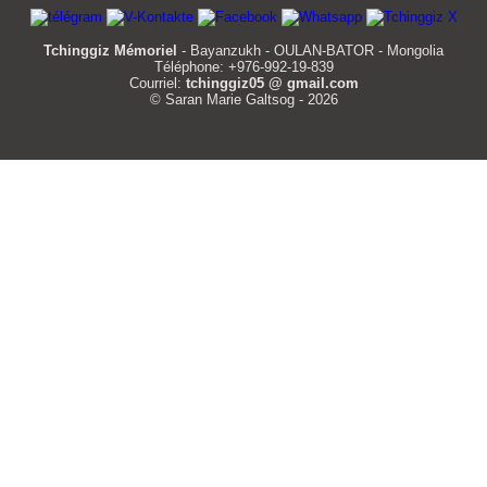
Tchinggiz Mémoriel
- Bayanzukh - OULAN-BATOR - Mongolia
Téléphone: +976-992-19-839
Courriel:
tchinggiz05 @ gmail.com
© Saran Marie Galtsog - 2026