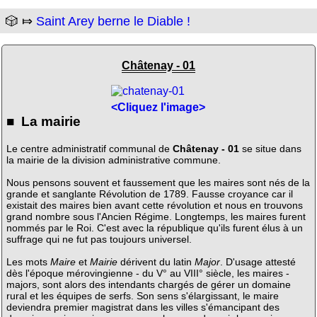
🎲 ⤇
Saint Arey berne le Diable !
Châtenay - 01
<Cliquez l'image>
■ La mairie
Le centre administratif communal de
Châtenay - 01
se situe dans
la mairie de la division administrative commune.
Nous pensons souvent et faussement que les maires sont nés de la
grande et sanglante Révolution de 1789. Fausse croyance car il
existait des maires bien avant cette révolution et nous en trouvons
grand nombre sous l'Ancien Régime. Longtemps, les maires furent
nommés par le Roi. C'est avec la république qu'ils furent élus à un
suffrage qui ne fut pas toujours universel.
Les mots
Maire
et
Mairie
dérivent du latin
Major
. D'usage attesté
dès l'époque mérovingienne - du V° au VIII° siècle, les maires -
majors, sont alors des intendants chargés de gérer un domaine
rural et les équipes de serfs. Son sens s'élargissant, le maire
deviendra premier magistrat dans les villes s'émancipant des