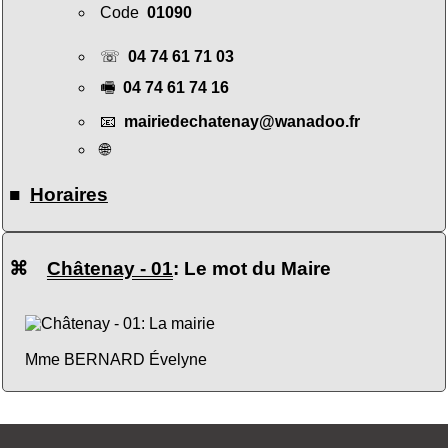
Code
01090
☏
04 74 61 71 03
🖷
04 74 61 74 16
📧
mairiedechatenay@wanadoo.fr
🌐
■
Horaires
⌘
Châtenay - 01
: Le mot du Maire
Mme BERNARD Évelyne