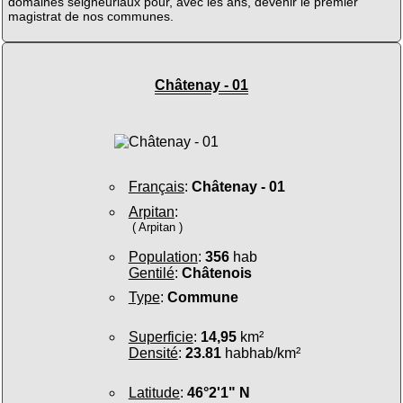
domaines seigneuriaux pour, avec les ans, devenir le premier
magistrat de nos communes.
Châtenay - 01
Français
:
Châtenay - 01
Arpitan
:
( Arpitan )
Population
:
356
hab
Gentilé
:
Châtenois
Type
:
Commune
Superficie
:
14,95
km²
Densité
:
23.81
habhab/km²
Latitude
:
46°2'1" N