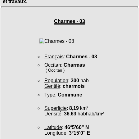
et travaux.
Charmes - 03
Français
:
Charmes - 03
Occitan
:
Charmas
( Occitan )
Population
:
300
hab
Gentilé
:
charmois
Type
:
Commune
Superficie
:
8,19
km²
Densité
:
36.63
habhab/km²
Latitude
:
46°5'60" N
Longitude
:
3°15'0" E