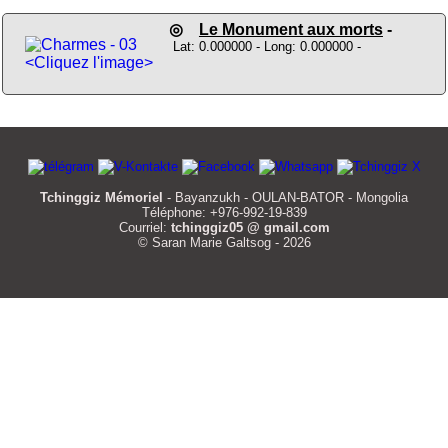
◎
Le Monument aux morts
-
Lat: 0.000000 - Long: 0.000000 -
<Cliquez l'image>
Tchinggiz Mémoriel
- Bayanzukh - OULAN-BATOR - Mongolia
Téléphone: +976-992-19-839
Courriel:
tchinggiz05 @ gmail.com
© Saran Marie Galtsog - 2026