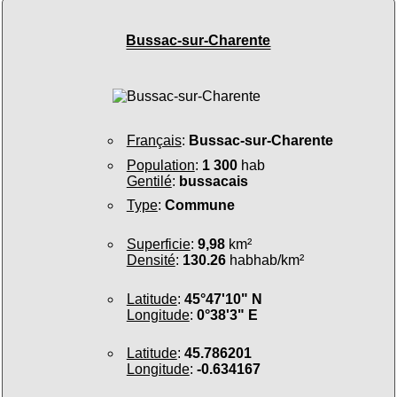
Bussac-sur-Charente
Français
:
Bussac-sur-Charente
Population
:
1 300
hab
Gentilé
:
bussacais
Type
:
Commune
Superficie
:
9,98
km²
Densité
:
130.26
habhab/km²
Latitude
:
45°47'10" N
Longitude
:
0°38'3" E
Latitude
:
45.786201
Longitude
:
-0.634167