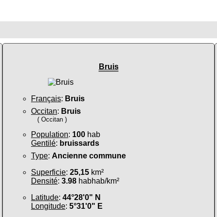
Bruis
Français
:
Bruis
Occitan
:
Bruis
( Occitan )
Population
:
100
hab
Gentilé
:
bruissards
Type
:
Ancienne commune
Superficie
:
25,15
km²
Densité
:
3.98
habhab/km²
Latitude
:
44°28'0" N
Longitude
:
5°31'0" E