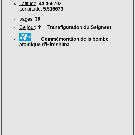
Latitude
:
44.466702
Longitude
:
5.516670
pages
:
39
Ce jour
:
✝
Transfiguration du Seigneur
Commémoration de la bombe
atomique d'Hiroshima