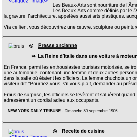
<Cliquez l'image>
Les Beaux-Arts sont nourriture de l'Âme
Les Beaux-Arts comme définis par le
D
la gravure, l’architecture, appelées aussi arts plastiques, aux
Via ce lien, vous découvrirez une œuvre, sculpture ou peinture
◎
Presse ancienne
⤇ La Reine d'Italie dans une voiture à moteur
En France, parmi les enthousiastes touristes motorisés, se trou
une automobile, contenant une femme et deux autres personnes,
dans la salle où étaient les officiers. La femme chuchota un o
visiteur dit: "Pourriez-vous, s'il vous-plait, demander au pr
Émus de surprise, les officiers se levèrent et saluèrent quand 
adressèrent un cordial adieu aux occupants.
NEW YORK DAILY TRIBUNE
- Dimanche 30 septembre 1906
◎
Recette de cuisine