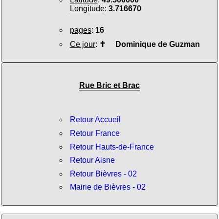
Longitude
:
3.716670
pages
:
16
Ce jour
:
✝
Dominique de Guzman
Rue Bric et Brac
Retour Accueil
Retour France
Retour Hauts-de-France
Retour Aisne
Retour Bièvres - 02
Mairie de Bièvres - 02