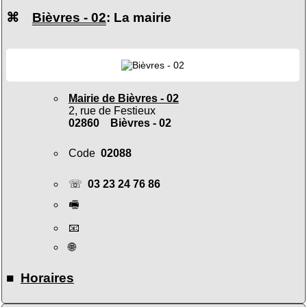
⌘
Bièvres - 02
: La mairie
Mairie de Bièvres - 02
2, rue de Festieux
02860 Bièvres - 02
Code
02088
☏
03 23 24 76 86
🖷
📧
🌐
■
Horaires