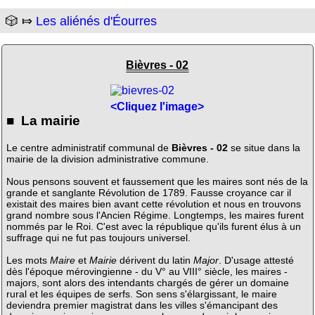
🎲 ⤇
Les aliénés d'Éourres
Bièvres - 02
<Cliquez l'image>
■ La mairie
Le centre administratif communal de
Bièvres - 02
se situe dans la
mairie de la division administrative commune.
Nous pensons souvent et faussement que les maires sont nés de la
grande et sanglante Révolution de 1789. Fausse croyance car il
existait des maires bien avant cette révolution et nous en trouvons
grand nombre sous l'Ancien Régime. Longtemps, les maires furent
nommés par le Roi. C'est avec la république qu'ils furent élus à un
suffrage qui ne fut pas toujours universel.
Les mots
Maire
et
Mairie
dérivent du latin
Major
. D'usage attesté
dès l'époque mérovingienne - du V° au VIII° siècle, les maires -
majors, sont alors des intendants chargés de gérer un domaine
rural et les équipes de serfs. Son sens s'élargissant, le maire
deviendra premier magistrat dans les villes s'émancipant des