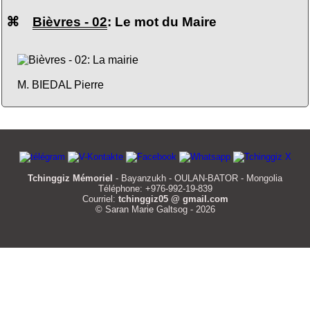
⌘
Bièvres - 02
: Le mot du Maire
M. BIEDAL Pierre
Tchinggiz Mémoriel
- Bayanzukh - OULAN-BATOR - Mongolia
Téléphone: +976-992-19-839
Courriel:
tchinggiz05 @ gmail.com
© Saran Marie Galtsog - 2026