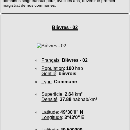
domaines seigneuriaux pour, avec les ans, devenir le premier
magistrat de nos communes.
Bièvres - 02
Français
:
Bièvres - 02
Population
:
100
hab
Gentilé
:
bièvrois
Type
:
Commune
Superficie
:
2,64
km²
Densité
:
37.88
habhab/km²
Latitude
:
49°30'0" N
Longitude
:
3°43'0" E
Latitude
:
49.500000