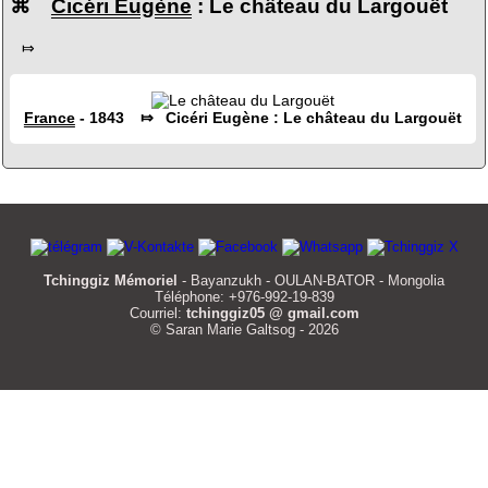
⌘
Cicéri Eugène
: Le château du Largouët
⤇
France
- 1843 ⤇ Cicéri Eugène : Le château du Largouët
Tchinggiz Mémoriel
- Bayanzukh - OULAN-BATOR - Mongolia
Téléphone: +976-992-19-839
Courriel:
tchinggiz05 @ gmail.com
© Saran Marie Galtsog - 2026