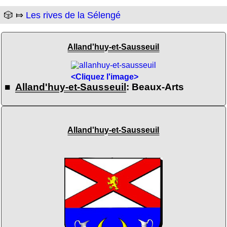
🎲 ⤇
Les rives de la Sélengé
Alland'huy-et-Sausseuil
<Cliquez l'image>
■
Alland'huy-et-Sausseuil
: Beaux-Arts
Alland'huy-et-Sausseuil