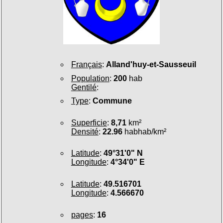
Français
:
Alland'huy-et-Sausseuil
Population
:
200
hab
Gentilé
:
Type
:
Commune
Superficie
:
8,71
km²
Densité
:
22.96
habhab/km²
Latitude
:
49°31'0" N
Longitude
:
4°34'0" E
Latitude
:
49.516701
Longitude
:
4.566670
pages
:
16