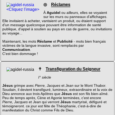
◎
Réclames
<Cliquez l'image>
À
Aguidel
ou ailleurs, elles se voyaient
sur les murs ou panneaux d'affichages.
Elle invitaient à acheter, vantaient un produit, ou étaient support
d'un message quelconque pouvant être information de santé
publique, d'appel à soutien au pays en cas de guerre, ou invitations
au voyage...
Maintenant, les mots
Réclame
et
Publicité
- mots bien français
victimes de la langue invasive, sont remplacés par
Communication
.
C'est bien dommage !
✝
Transfiguration du Seigneur
I° siècle
Jésus
grimpe avec
Pierre, Jacques
et
Jean
sur le Mont Thabor.
Soudain, il devient transfiguré, lumineux, extraordinaire et la voix de
Dieu annonce aux trois Apôtres que
Jésus
est son fils bien-aîmé.
Peu de temps après, Cène et Agonie terminées, c'est encore
Pierre, Jacques
et
Jean
qui verront
Jésus
martyrisé, défiguré et
témoigneront. ce jour est fête de Théophanie, c'est-à-dire de
manifestation du Christ comme Fils de Dieu.