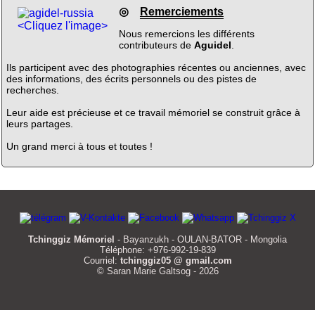
◎
Remerciements
<Cliquez l'image>
Nous remercions les différents
contributeurs de
Aguidel
.
Ils participent avec des photographies récentes ou anciennes, avec
des informations, des écrits personnels ou des pistes de
recherches.
Leur aide est précieuse et ce travail mémoriel se construit grâce à
leurs partages.
Un grand merci à tous et toutes !
Tchinggiz Mémoriel
- Bayanzukh - OULAN-BATOR - Mongolia
Téléphone: +976-992-19-839
Courriel:
tchinggiz05 @ gmail.com
© Saran Marie Galtsog - 2026