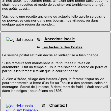
Si nos aïeux, tout comme nous, aimaient faire bonne table et bonne
chair, leurs recettes et mode de cuisiner ont terriblement changé ;
nos goûts aussi...
Voici donc une recette ancienne ou actuelle telle qu'elle se cuisine
ou pouvait se cuisiner dans nos bourgs, nos villages, ou dans
quelque autre région du monde...
◎
Anecdote locale
⤇
Les facteurs des Postes
Le service postal est bien décrié et l'entreprise a bien changé.
Si les facteurs font maintenant leurs tournées rurales en
automobile, il fut un temps où ils la réalisaient à la force du jarret et
par tous les temps: il fallait que le courrier passe.
À
Villar d'Arène
, village des Hautes-Alpes, le facteur risqua sa vie
pour transmettre la lettre d'un fils au Tonkin à des parents isolés en
montagne. Sauvé de justesse, à demi-mort de froid, il était enseveli
dans les neiges ; nous étions en 1895...
◎
Chantez !
<Cliquez l'image>