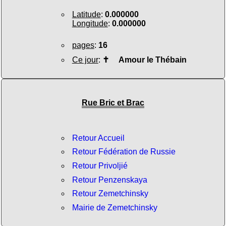
Latitude
:
0.000000
Longitude
:
0.000000
pages
:
16
Ce jour
:
✝
Amour le Thébain
Rue Bric et Brac
Retour Accueil
Retour Fédération de Russie
Retour Privoljié
Retour Penzenskaya
Retour Zemetchinsky
Mairie de Zemetchinsky