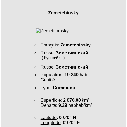
Zemetchinsky
Français
:
Zemetchinsky
Russe
:
Земетчинский
( Русский я. )
Russe
:
Земетчинский
Population
:
19 240
hab
Gentilé
:
Type
:
Commune
Superficie
:
2 070,00
km²
Densité
:
9.29
habhab/km²
Latitude
:
0°0'0" N
Longitude
:
0°0'0" E