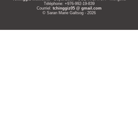
Téléphone: +976-992-19-839
Courriel:
tchinggiz05 @ gmail.com
© Saran Marie Galtsog - 2026