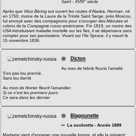
Saint - XVIII° siècle
Après que
Vitus Béring
eut ouvert les routes d'Alaska,
Herman
, né
en 1750, moine de la Laure de la Trinité Saint Serge, près Moscou,
fut envoyé avec des compagnons pour s'occuper des Aléoutes et
colons de la
Compagnie russo-américaine
. Fin 1819, un navire des
USA introduisant maladie mortelle sur les îles, il se dépensera sans
compter pour ses paroissiens. Vivant sur l'île Spruce, il y meurt le
15 novembre 1836.
◎
Dicton
Au mes de febrié flouris l'amelié.
S'es pas lou prernié,
Sara lou darrié
Au mois de février fleurit l'amandier.
Si ce n'est les premiers jours
Ce sera dans les dernier
◎
Blagounette
⤇
La soubrette - Année 1889
Madame vient d’engager une nouvelle bonne, et elle la prévient: