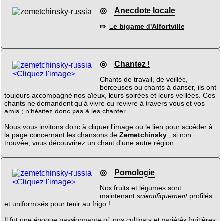
◎
Anecdote locale
⤇
Le bigame d'Alfortville
◎
Chantez !
<Cliquez l'image>
Chants de travail, de veillée,
berceuses ou chants à danser, ils ont
toujours accompagné nos aïeux, leurs soirées et leurs veillées. Ces
chants ne demandent qu'à vivre ou revivre à travers vous et vos
amis ; n'hésitez donc pas à les chanter.
Nous vous invitons donc à cliquer l'image ou le lien pour accéder à
la page concernant les chansons de
Zemetchinsky
; si non
trouvée, vous découvrirez un chant d'une autre région...
◎
Pomologie
<Cliquez l'image>
Nos fruits et légumes sont
maintenant
scientifiquement
profilés
et uniformisés pour tenir au frigo !
Il fut une époque passionnante où nos cultivars et variétés fruitières