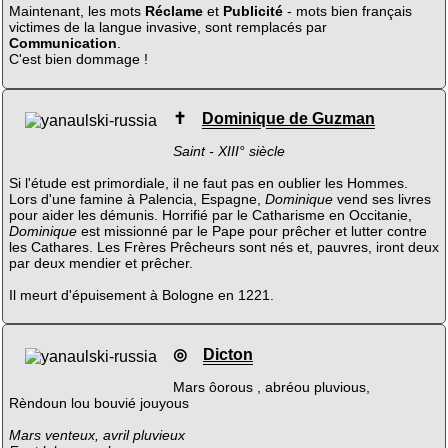
Maintenant, les mots
Réclame
et
Publicité
- mots bien français
victimes de la langue invasive, sont remplacés par
Communication
.
C'est bien dommage !
✝
Dominique de Guzman
Saint - XIII° siècle
Si l'étude est primordiale, il ne faut pas en oublier les Hommes.
Lors d'une famine à Palencia, Espagne,
Dominique
vend ses livres
pour aider les démunis. Horrifié par le Catharisme en Occitanie,
Dominique
est missionné par le Pape pour prêcher et lutter contre
les Cathares. Les Frères Prêcheurs sont nés et, pauvres, iront deux
par deux mendier et prêcher.
Il meurt d'épuisement à Bologne en 1221.
◎
Dicton
Mars ôorous , abréou pluvious,
Rèndoun lou bouvié jouyous
Mars venteux, avril pluvieux