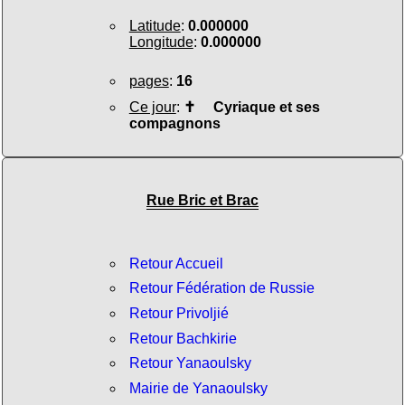
Latitude
:
0.000000
Longitude
:
0.000000
pages
:
16
Ce jour
:
✝
Cyriaque et ses
compagnons
Rue Bric et Brac
Retour Accueil
Retour Fédération de Russie
Retour Privoljié
Retour Bachkirie
Retour Yanaoulsky
Mairie de Yanaoulsky