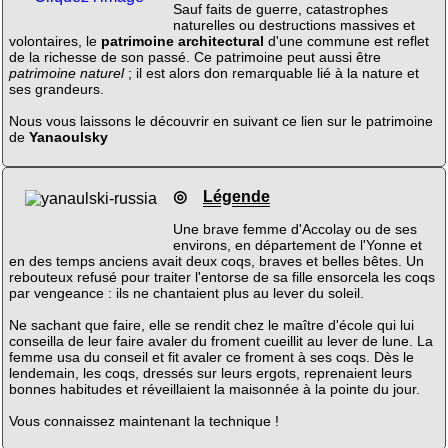
Sauf faits de guerre, catastrophes
naturelles ou destructions massives et
volontaires, le
patrimoine architectural
d'une commune est reflet
de la richesse de son passé. Ce patrimoine peut aussi être
patrimoine naturel
; il est alors don remarquable lié à la nature et
ses grandeurs.
Nous vous laissons le découvrir en suivant ce lien sur le patrimoine
de
Yanaoulsky
◎
Légende
Une brave femme d'Accolay ou de ses
environs, en département de l'Yonne et
en des temps anciens avait deux coqs, braves et belles bêtes. Un
rebouteux refusé pour traiter l'entorse de sa fille ensorcela les coqs
par vengeance : ils ne chantaient plus au lever du soleil.
Ne sachant que faire, elle se rendit chez le maître d'école qui lui
conseilla de leur faire avaler du froment cueillit au lever de lune. La
femme usa du conseil et fit avaler ce froment à ses coqs. Dès le
lendemain, les coqs, dressés sur leurs ergots, reprenaient leurs
bonnes habitudes et réveillaient la maisonnée à la pointe du jour.
Vous connaissez maintenant la technique !