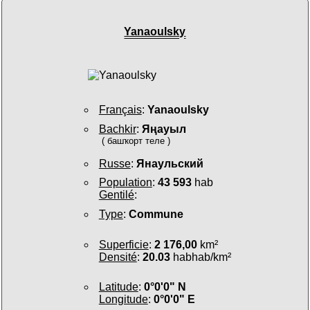
Yanaoulsky
Français
:
Yanaoulsky
Bachkir
:
Яңауыл
( башҡорт теле )
Russe
:
Янаульский
Population
:
43 593
hab
Gentilé
:
Type
:
Commune
Superficie
:
2 176,00
km²
Densité
:
20.03
habhab/km²
Latitude
:
0°0'0" N
Longitude
:
0°0'0" E