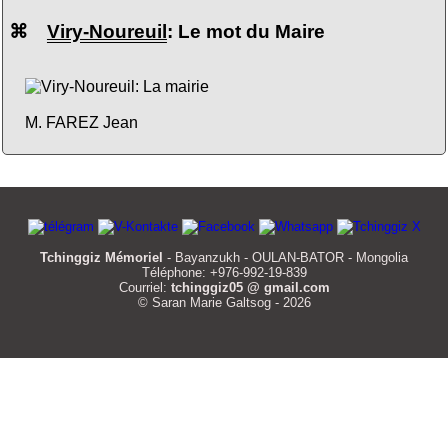
⌘
Viry-Noureuil
: Le mot du Maire
M. FAREZ Jean
Tchinggiz Mémoriel
- Bayanzukh - OULAN-BATOR - Mongolia
Téléphone: +976-992-19-839
Courriel:
tchinggiz05 @ gmail.com
© Saran Marie Galtsog - 2026