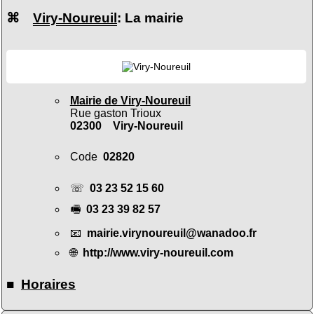
⌘
Viry-Noureuil
: La mairie
Mairie de Viry-Noureuil
Rue gaston Trioux
02300 Viry-Noureuil
Code
02820
☏
03 23 52 15 60
🖷
03 23 39 82 57
📧
mairie.virynoureuil@wanadoo.fr
🌐
http://www.viry-noureuil.com
■
Horaires