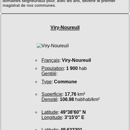
domaines seigneuriaux pour, avec les ans, devenir le premier
magistrat de nos communes.
Viry-Noureuil
Français
:
Viry-Noureuil
Population
:
1 900
hab
Gentilé
:
Type
:
Commune
Superficie
:
17,76
km²
Densité
:
106.98
habhab/km²
Latitude
:
49°38'60" N
Longitude
:
3°15'0" E
Latitude
:
49.633301