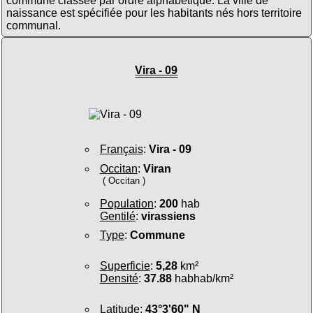
commune classée par ordre alphabétique. La ville de
naissance est spécifiée pour les habitants nés hors territoire
communal.
Vira - 09
Français
:
Vira - 09
Occitan
:
Viran
( Occitan )
Population
:
200
hab
Gentilé
:
virassiens
Type
:
Commune
Superficie
:
5,28
km²
Densité
:
37.88
habhab/km²
Latitude
:
43°3'60" N