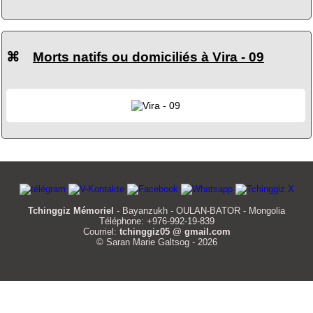
⌘
Morts natifs ou domiciliés à Vira - 09
Tchinggiz Mémoriel
- Bayanzukh - OULAN-BATOR - Mongolia
Téléphone: +976-992-19-839
Courriel:
tchinggiz05 @ gmail.com
© Saran Marie Galtsog - 2026