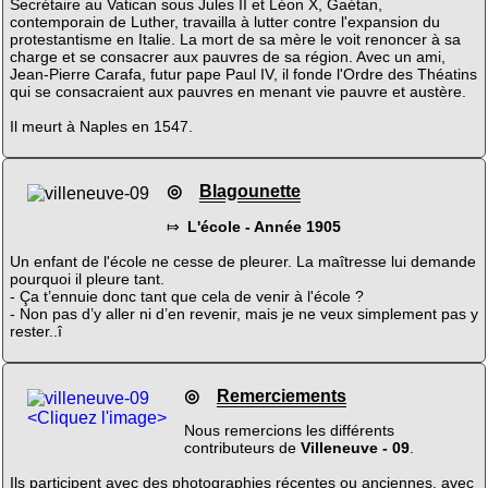
Secrétaire au Vatican sous Jules II et Léon X, Gaétan,
contemporain de Luther, travailla à lutter contre l'expansion du
protestantisme en Italie. La mort de sa mère le voit renoncer à sa
charge et se consacrer aux pauvres de sa région. Avec un ami,
Jean-Pierre Carafa, futur pape Paul IV, il fonde l'Ordre des Théatins
qui se consacraient aux pauvres en menant vie pauvre et austère.
Il meurt à Naples en 1547.
◎
Blagounette
⤇
L'école - Année 1905
Un enfant de l'école ne cesse de pleurer. La maîtresse lui demande
pourquoi il pleure tant.
- Ça t’ennuie donc tant que cela de venir à l'école ?
- Non pas d’y aller ni d’en revenir, mais je ne veux simplement pas y
rester..î
◎
Remerciements
<Cliquez l'image>
Nous remercions les différents
contributeurs de
Villeneuve - 09
.
Ils participent avec des photographies récentes ou anciennes, avec