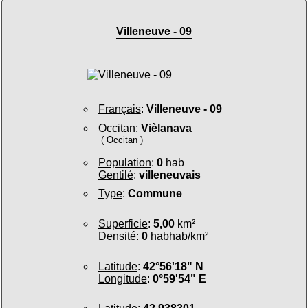
Villeneuve - 09
Français
:
Villeneuve - 09
Occitan
:
Vièlanava
( Occitan )
Population
:
0
hab
Gentilé
:
villeneuvais
Type
:
Commune
Superficie
:
5,00
km²
Densité
:
0
habhab/km²
Latitude
:
42°56'18" N
Longitude
:
0°59'54" E