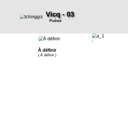
Vicq - 03
Poésie
:
À définir
( À définir )