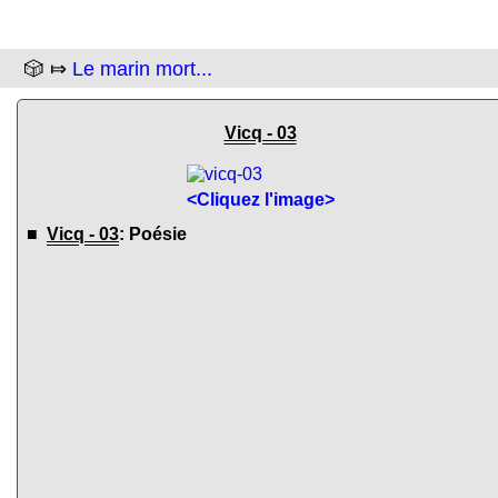
🎲 ⤇
Le marin mort...
Vicq - 03
<Cliquez l'image>
■
Vicq - 03
: Poésie