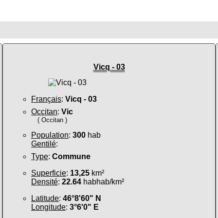
Vicq - 03
Français
:
Vicq - 03
Occitan
:
Vic
( Occitan )
Population
:
300
hab
Gentilé
:
Type
:
Commune
Superficie
:
13,25
km²
Densité
:
22.64
habhab/km²
Latitude
:
46°8'60" N
Longitude
:
3°6'0" E