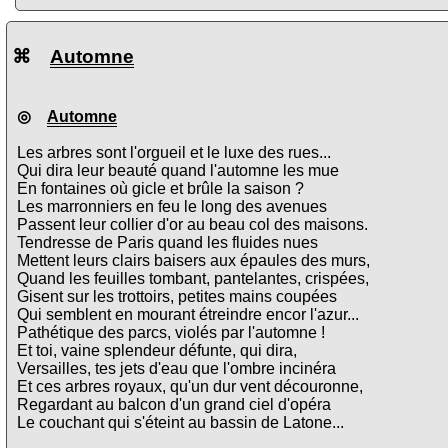
⌘
Automne
◎
Automne
Les arbres sont l'orgueil et le luxe des rues...
Qui dira leur beauté quand l'automne les mue
En fontaines où gicle et brûle la saison ?
Les marronniers en feu le long des avenues
Passent leur collier d'or au beau col des maisons.
Tendresse de Paris quand les fluides nues
Mettent leurs clairs baisers aux épaules des murs,
Quand les feuilles tombant, pantelantes, crispées,
Gisent sur les trottoirs, petites mains coupées
Qui semblent en mourant étreindre encor l'azur...
Pathétique des parcs, violés par l'automne !
Et toi, vaine splendeur défunte, qui dira,
Versailles, tes jets d'eau que l'ombre incinéra
Et ces arbres royaux, qu'un dur vent découronne,
Regardant au balcon d'un grand ciel d'opéra
Le couchant qui s'éteint au bassin de Latone...