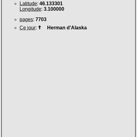
Latitude
:
46.133301
Longitude
:
3.100000
pages
:
7703
Ce jour
:
☦
Herman d'Alaska