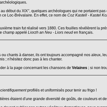
 archéologiques.
u début du XIX°, quelques archéologues qui ne portaient pas en
 ce Loc-Brévalaire. En effet, ce nom de
Coz Kastell - Kastel K
xième train fut réalisé vers 1880. Ces fouilles révélèrent la pr
s le champ appelé
Liorzh an Neu - Liors neud
en français.
s ou chants à danser, ils ont toujours accompagné nos aïeux, le
mis ; n'hésitez donc pas à les chanter.
céder à la page concernant les chansons de
Velaines
; si non tr
scientifiquement
profilés et uniformisés pour tenir au frigo !
itières étaient d'une grande diversité de goûts, de couleurs et d