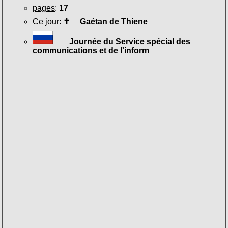
pages
:
17
Ce jour
:
✝
Gaétan de Thiene
Journée du Service spécial des
communications et de l'inform