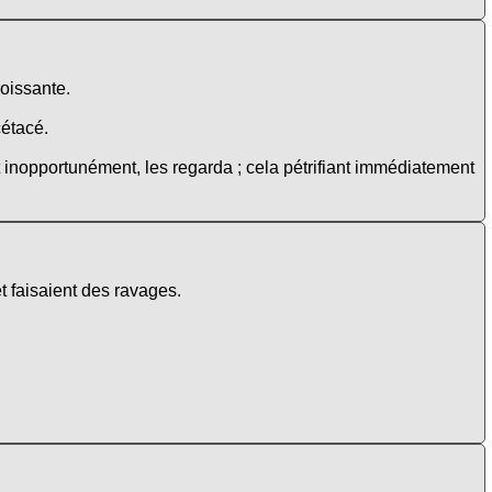
roissante.
cétacé.
 inopportunément, les regarda ; cela pétrifiant immédiatement
et faisaient des ravages.