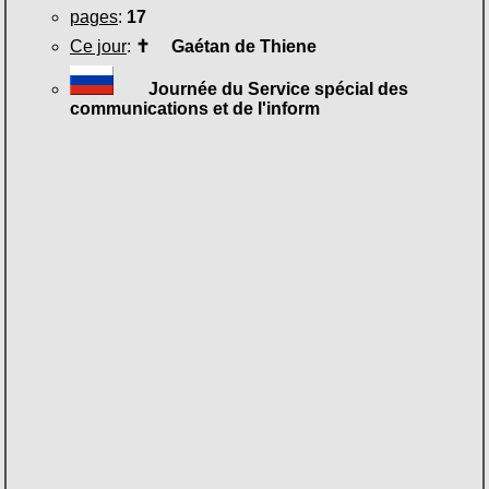
pages
:
17
Ce jour
:
✝
Gaétan de Thiene
Journée du Service spécial des
communications et de l'inform