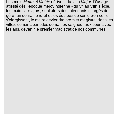
Les mots
Maire
et
Mairie
dérivent du latin
Major
. D'usage
attesté dès l'époque mérovingienne - du V° au VIII° siècle,
les maires - majors, sont alors des intendants chargés de
gérer un domaine rural et les équipes de serfs. Son sens
s'élargissant, le maire deviendra premier magistrat dans les
villes s'émancipant des domaines seigneuriaux pour, avec
les ans, devenir le premier magistrat de nos communes.