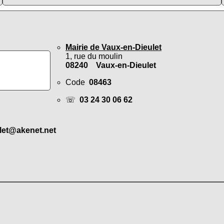
Mairie de Vaux-en-Dieulet
1, rue du moulin
08240 Vaux-en-Dieulet
Code
08463
☏
03 24 30 06 62
let@akenet.net