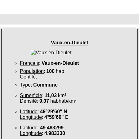
Vaux-en-Dieulet
Français
:
Vaux-en-Dieulet
Population
:
100
hab
Gentilé
:
Type
:
Commune
Superficie
:
11,03
km²
Densité
:
9.07
habhab/km²
Latitude
:
49°29'60" N
Longitude
:
4°59'60" E
Latitude
:
49.483299
Longitude
:
4.983330