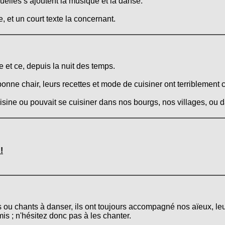
quelles s’ajoutent la musique et la danse.
, et un court texte la concernant.
 et ce, depuis la nuit des temps.
onne chair, leurs recettes et mode de cuisiner ont terriblement 
cuisine ou pouvait se cuisiner dans nos bourgs, nos villages, ou
!
s ou chants à danser, ils ont toujours accompagné nos aïeux, le
mis ; n'hésitez donc pas à les chanter.