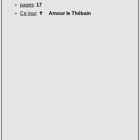
pages
:
17
Ce jour
:
✝
Amour le Thébain