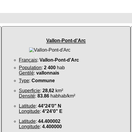
Vallon-Pont-d'Arc
Français
:
Vallon-Pont-d'Arc
Population
:
2 400
hab
Gentilé
:
vallonnais
Type
:
Commune
Superficie
:
28,62
km²
Densité
:
83.86
habhab/km²
Latitude
:
44°24'0" N
Longitude
:
4°24'0" E
Latitude
:
44.400002
Longitude
:
4.400000