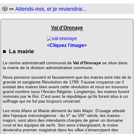
🎲 ⤇
Attends-moi, et je reviendrai...
Val d'Oronaye
<Cliquez l'image>
■ La mairie
Le centre administratif communal de
Val d'Oronaye
se situe dans
la mairie de la division administrative commune.
Nous pensons souvent et faussement que les maires sont nés de la
grande et sanglante Révolution de 1789. Fausse croyance car il
existait des maires bien avant cette révolution et nous en trouvons
grand nombre sous l'Ancien Régime. Longtemps, les maires furent
nommés par le Roi. C'est avec la république qu'ils furent élus à un
suffrage qui ne fut pas toujours universel.
Les mots
Maire
et
Mairie
dérivent du latin
Major
. D'usage attesté
dès l'époque mérovingienne - du V° au VIII° siècle, les maires -
majors, sont alors des intendants chargés de gérer un domaine
rural et les équipes de serfs. Son sens s'élargissant, le maire
deviendra premier magistrat dans les villes s'émancipant des