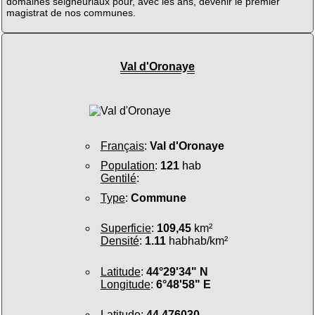
domaines seigneuriaux pour, avec les ans, devenir le premier
magistrat de nos communes.
Val d'Oronaye
Français
:
Val d'Oronaye
Population
:
121
hab
Gentilé
:
Type
:
Commune
Superficie
:
109,45
km²
Densité
:
1.11
habhab/km²
Latitude
:
44°29'34" N
Longitude
:
6°48'58" E
Latitude
:
44.476030