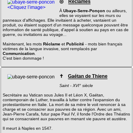
◎
Réclames
<Cliquez l'image>
À
Ubaye-Serre-Ponçon
ou ailleurs,
elles se voyaient sur les murs ou
panneaux d'affichages. Elle invitaient à acheter, vantaient un
produit, ou étaient support d'un message quelconque pouvant être
information de santé publique, d'appel à soutien au pays en cas de
guerre, ou invitations au voyage...
Maintenant, les mots
Réclame
et
Publicité
- mots bien français
victimes de la langue invasive, sont remplacés par
Communication
.
C'est bien dommage !
✝
Gaétan de Thiene
Saint - XVI° siècle
Secrétaire au Vatican sous Jules II et Léon X, Gaétan,
contemporain de Luther, travailla à lutter contre l'expansion du
protestantisme en Italie. La mort de sa mère le voit renoncer à sa
charge et se consacrer aux pauvres de sa région. Avec un ami,
Jean-Pierre Carafa, futur pape Paul IV, il fonde l'Ordre des Théatins
qui se consacraient aux pauvres en menant vie pauvre et austère.
Il meurt à Naples en 1547.