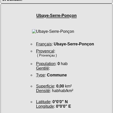
Ubaye-Serre-Ponçon
Français
:
Ubaye-Serre-Ponçon
Provençal
:
( Provençau )
Population
:
0
hab
Gentilé
:
Type
:
Commune
Superficie
:
0,00
km²
Densité
: habhab/km²
Latitude
:
0°0'0" N
Longitude
:
0°0'0" E