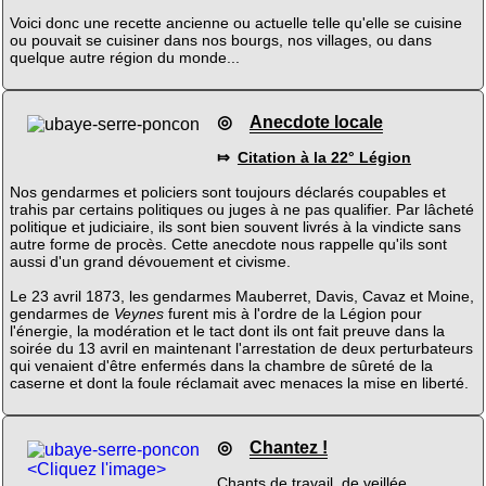
Voici donc une recette ancienne ou actuelle telle qu'elle se cuisine
ou pouvait se cuisiner dans nos bourgs, nos villages, ou dans
quelque autre région du monde...
◎
Anecdote locale
⤇
Citation à la 22° Légion
Nos gendarmes et policiers sont toujours déclarés coupables et
trahis par certains politiques ou juges à ne pas qualifier. Par lâcheté
politique et judiciaire, ils sont bien souvent livrés à la vindicte sans
autre forme de procès. Cette anecdote nous rappelle qu'ils sont
aussi d'un grand dévouement et civisme.
Le 23 avril 1873, les gendarmes Mauberret, Davis, Cavaz et Moine,
gendarmes de
Veynes
furent mis à l'ordre de la Légion pour
l'énergie, la modération et le tact dont ils ont fait preuve dans la
soirée du 13 avril en maintenant l'arrestation de deux perturbateurs
qui venaient d'être enfermés dans la chambre de sûreté de la
caserne et dont la foule réclamait avec menaces la mise en liberté.
◎
Chantez !
<Cliquez l'image>
Chants de travail, de veillée,