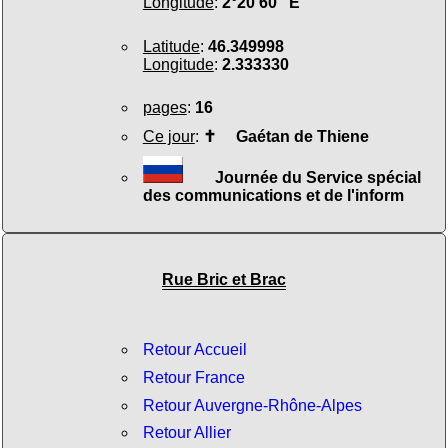
Longitude
:
2°20'60" E
Latitude
:
46.349998
Longitude
:
2.333330
pages
:
16
Ce jour
:
✝
Gaétan de Thiene
Journée du Service spécial
des communications et de l'inform
Rue Bric et Brac
Retour Accueil
Retour France
Retour Auvergne-Rhône-Alpes
Retour Allier