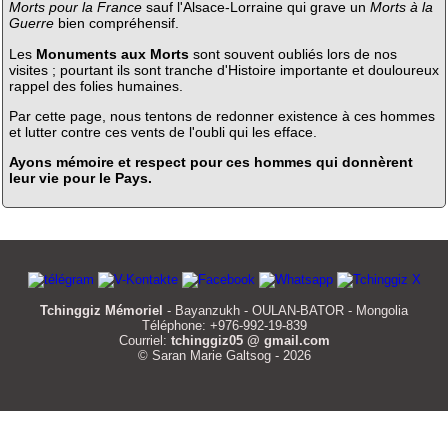
Morts pour la France
sauf l'Alsace-Lorraine qui grave un
Morts à la
Guerre
bien compréhensif.
Les
Monuments aux Morts
sont souvent oubliés lors de nos
visites ; pourtant ils sont tranche d'Histoire importante et douloureux
rappel des folies humaines.
Par cette page, nous tentons de redonner existence à ces hommes
et lutter contre ces vents de l'oubli qui les efface.
Ayons mémoire et respect pour ces hommes qui donnèrent
leur vie pour le Pays.
Tchinggiz Mémoriel
- Bayanzukh - OULAN-BATOR - Mongolia
Téléphone: +976-992-19-839
Courriel:
tchinggiz05 @ gmail.com
© Saran Marie Galtsog - 2026