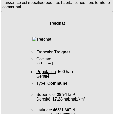
naissance est spécifiée pour les habitants nés hors territoire
communal.
Treignat
Français
:
Treignat
Occitan
:
( Occitan )
Population
:
500
hab
Gentilé
:
Type
:
Commune
Superficie
:
28,94
km²
Densité
:
17.28
habhab/km²
Latitude
:
46°21'60" N