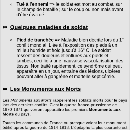
Tué à l'ennemi
=> le soldat est mort au combat, sur
le champ de bataille ; sur le coup ou non mais avant
d'être évacué.
⤇
Quelques maladies de soldat
Pied de tranchée
=> Maladie bien décrite lors du 1°
conflit mondial. Liée à l'exposition des pieds à un
milieu humide et froid jusqu'à 16° C. Le soldat
ressent des douleurs et enflures aux pieds et
jambes, ceci lié à une mauvaise vascularisation des
tissus. Non traité rapidement, ce syndrôme qui peut
apparaître en un jour, entraine des lésions, ulcères
pouvant aller à gangrène et mortelle septicémie.
⤇
Les Monuments aux Morts
Les
Monuments aux Morts
rappellent les soldats morts pour le pays
lors des derniers conflits. C'est la guerre franco-prussienne de
1870-1871 qui verront apparaître les premiers
Monuments aux
Morts
du pays.
Toutes les communes de France ou presque voient leur monument
édifié après la guerre de 1914-1918. L'épitaphe la plus courante est