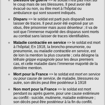
Blessure de guerre
=> le soldat n'est pas mort sur
le coup mais de ses blessures. Il peut avoir été
évacué ou non, ou être mort à l'hôpital ou
ambulance qui sont souvent indiqués.
Disparu
=> le soldat est parti puis disparaît sans
laisser de traces. Il peut avoir été explosé par un
obus, être prisonnier mais aussi déserteur ; il va de
soit que l'immense majorité des disparus sont morts
au combat sans laisser de traces identifiables.
Maladie contractée en service
=> le soldat est mort
à l'hôpital; En 1918, la broncho-pneumonie, ou
pneumonie, ou
maladie contractée en service
, est
de loin la mention la plus courante ; cela désigne la
léthale
grippe espagnole
pour les deux premiers
cas, et cette maladie dans l'immense majorité de la
dernière mention.
Mort pour la France
=> le soldat est
mort en service
ou pour cause de service
, de maladie, blessures ou
autre, son décès peut être postérieur à 1918
Non mort pour la France
=> le soldat est mort
pendant ou après guerre, pour une cause extérieure
au conflit - suicide, mutinerie, maladie extérieure ;
son décès peut être postérieur à la fin du conflit.