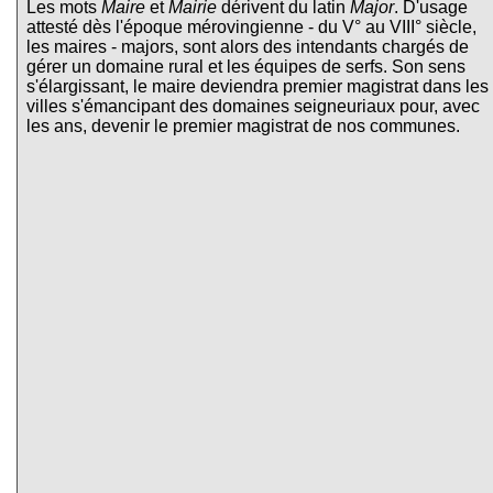
Les mots
Maire
et
Mairie
dérivent du latin
Major
. D'usage
attesté dès l'époque mérovingienne - du V° au VIII° siècle,
les maires - majors, sont alors des intendants chargés de
gérer un domaine rural et les équipes de serfs. Son sens
s'élargissant, le maire deviendra premier magistrat dans les
villes s'émancipant des domaines seigneuriaux pour, avec
les ans, devenir le premier magistrat de nos communes.