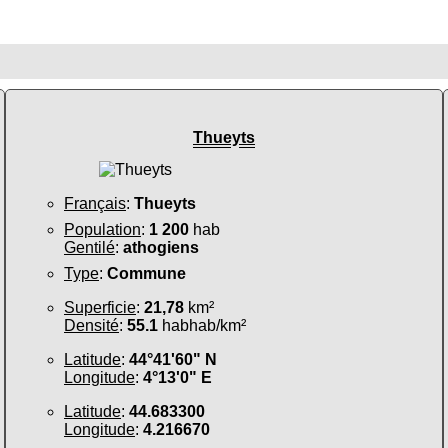
Thueyts
Français
:
Thueyts
Population
:
1 200
hab
Gentilé
:
athogiens
Type
:
Commune
Superficie
:
21,78
km²
Densité
:
55.1
habhab/km²
Latitude
:
44°41'60" N
Longitude
:
4°13'0" E
Latitude
:
44.683300
Longitude
:
4.216670