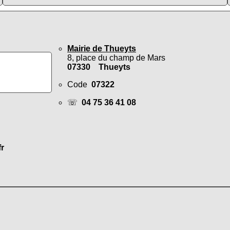
Mairie de Thueyts
8, place du champ de Mars
07330 Thueyts
Code
07322
☏
04 75 36 41 08
fr