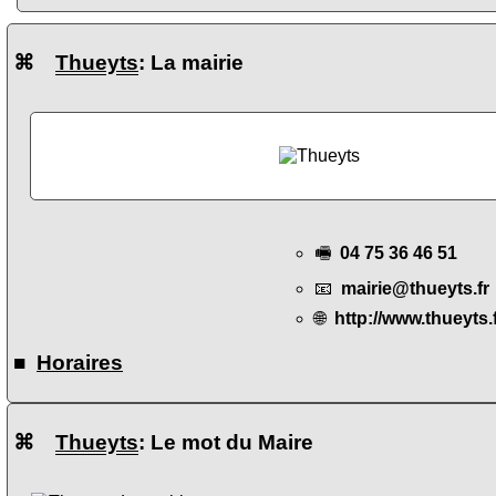
⌘
Thueyts
: La mairie
🖷
04 75 36 46 51
📧
mairie@thueyts.fr
🌐
http://www.thueyts.
■
Horaires
⌘
Thueyts
: Le mot du Maire