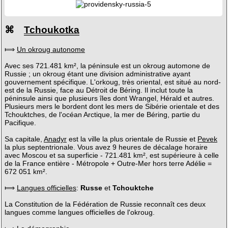
⌘
Tchoukotka
⟾
Un okroug autonome
Avec ses 721.481 km², la péninsule est un okroug automone de
Russie ; un okroug étant une division administrative ayant
gouvernement spécifique. L'orkoug, très oriental, est situé au nord-
est de la Russie, face au Détroit de Béring. Il inclut toute la
péninsule ainsi que plusieurs îles dont Wrangel, Hérald et autres.
Plusieurs mers le bordent dont les mers de Sibérie orientale et des
Tchouktches, de l'océan Arctique, la mer de Béring, partie du
Pacifique.
Sa capitale,
Anadyr
est la ville la plus orientale de Russie et
Pevek
la plus septentrionale. Vous avez 9 heures de décalage horaire
avec Moscou et sa superficie - 721.481 km², est supérieure à celle
de la France entière - Métropole + Outre-Mer hors terre Adélie =
672 051 km².
⟾
Langues officielles
:
Russe
et
Tchouktche
La Constitution de la Fédération de Russie reconnaît ces deux
langues comme langues officielles de l'okroug.