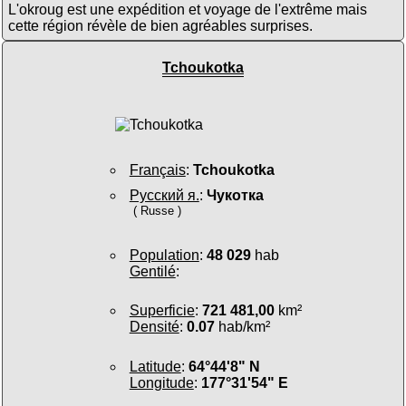
L'okroug est une expédition et voyage de l'extrême mais
cette région révèle de bien agréables surprises.
Tchoukotka
Français
:
Tchoukotka
Русский я.
:
Чукотка
( Russe )
Population
:
48 029
hab
Gentilé
:
Superficie
:
721 481,00
km²
Densité
:
0.07
hab/km²
Latitude
:
64°44'8" N
Longitude
:
177°31'54" E