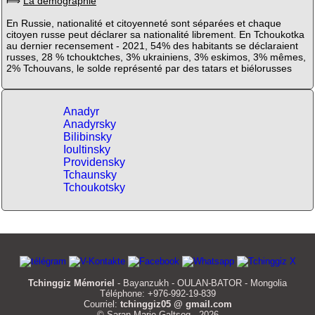
⟾
La démographie
En Russie, nationalité et citoyenneté sont séparées et chaque
citoyen russe peut déclarer sa nationalité librement. En Tchoukotka
au dernier recensement - 2021, 54% des habitants se déclaraient
russes, 28 % tchouktches, 3% ukrainiens, 3% eskimos, 3% mêmes,
2% Tchouvans, le solde représenté par des tatars et biélorusses
Anadyr
Anadyrsky
Bilibinsky
Ioultinsky
Providensky
Tchaunsky
Tchoukotsky
Tchinggiz Mémoriel
- Bayanzukh - OULAN-BATOR - Mongolia
Téléphone: +976-992-19-839
Courriel:
tchinggiz05 @ gmail.com
© Saran Marie Galtsog - 2026