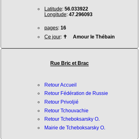
Latitude
:
56.033922
Longitude
:
47.296093
pages
:
16
Ce jour
:
✝
Amour le Thébain
Rue Bric et Brac
Retour Accueil
Retour Fédération de Russie
Retour Privoljié
Retour Tchouvachie
Retour Tcheboksarsky O.
Mairie de Tcheboksarsky O.