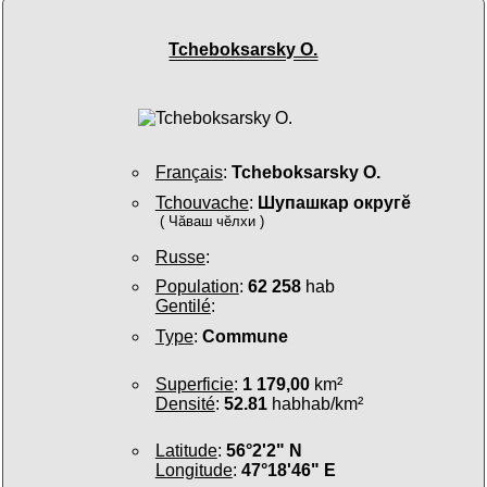
Tcheboksarsky O.
Français
:
Tcheboksarsky O.
Tchouvache
:
Шупашкар округӗ
( Чӑваш чӗлхи )
Russe
:
Population
:
62 258
hab
Gentilé
:
Type
:
Commune
Superficie
:
1 179,00
km²
Densité
:
52.81
habhab/km²
Latitude
:
56°2'2" N
Longitude
:
47°18'46" E