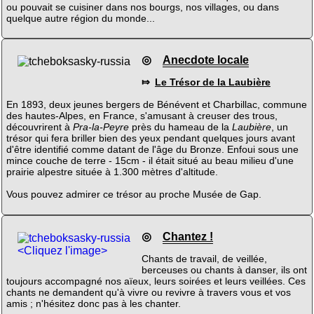
ou pouvait se cuisiner dans nos bourgs, nos villages, ou dans
quelque autre région du monde...
◎
Anecdote locale
⤇
Le Trésor de la Laubière
En 1893, deux jeunes bergers de Bénévent et Charbillac, commune
des hautes-Alpes, en France, s'amusant à creuser des trous,
découvrirent à
Pra-la-Peyre
près du hameau de la
Laubière
, un
trésor qui fera briller bien des yeux pendant quelques jours avant
d'être identifié comme datant de l'âge du Bronze. Enfoui sous une
mince couche de terre - 15cm - il était situé au beau milieu d'une
prairie alpestre située à 1.300 mètres d'altitude.
Vous pouvez admirer ce trésor au proche Musée de Gap.
◎
Chantez !
<Cliquez l'image>
Chants de travail, de veillée,
berceuses ou chants à danser, ils ont
toujours accompagné nos aïeux, leurs soirées et leurs veillées. Ces
chants ne demandent qu'à vivre ou revivre à travers vous et vos
amis ; n'hésitez donc pas à les chanter.