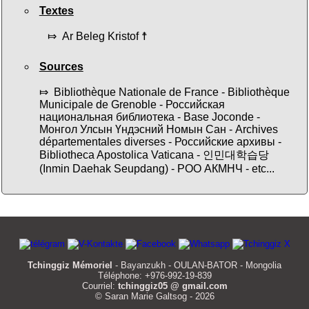
Textes
⤇ Ar Beleg Kristof ☨
Sources
⤇ Bibliothèque Nationale de France - Bibliothèque
Municipale de Grenoble - Российская
национальная библиотека - Base Joconde -
Монгол Улсын Үндэсний Номын Сан - Archives
départementales diverses - Российские архивы -
Bibliotheca Apostolica Vaticana - 인민대학습당
(Inmin Daehak Seupdang) - РОО АКМНЧ - etc...
Tchinggiz Mémoriel
- Bayanzukh - OULAN-BATOR - Mongolia
Téléphone: +976-992-19-839
Courriel:
tchinggiz05 @ gmail.com
© Saran Marie Galtsog - 2026