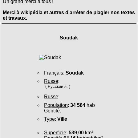
Un grand merci à tous !
Merci à wikipédia et autres d'arrêter de plagier nos textes
et travaux.
Soudak
Français
:
Soudak
Russe
:
( Русский я. )
Russe
:
Population
:
34 584
hab
Gentilé
:
Type
:
Ville
Superficie
:
539,00
km²