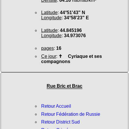
Densité
:
64.16
habhab/km²
Latitude
:
44°51'43" N
Longitude
:
34°58'23" E
Latitude
:
44.845196
Longitude
:
34.973076
pages
:
16
Ce jour
:
✝
Cyriaque et ses
compagnons
Rue Bric et Brac
Retour Accueil
Retour Fédération de Russie
Retour District Sud