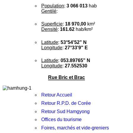
Population
:
3 066 013
hab
Gentilé
:
Superficie
:
18 970,00
km²
Densité
:
161.62
hab/km²
Latitude
:
53°54'52" N
Longitude
:
27°33'9" E
Latitude
:
053.89765" N
Longitude
:
27.552530
Rue Bric et Brac
Retour Accueil
Retour R.P.D. de Corée
Retour Sud Hamgyong
Offices du tourisme
Foires, marchés et vide-greniers