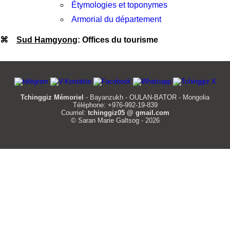
Étymologies et toponymes
Armorial du département
⌘
Sud Hamgyong
: Offices du tourisme
Tchinggiz Mémoriel
- Bayanzukh - OULAN-BATOR - Mongolia
Téléphone: +976-992-19-839
Courriel:
tchinggiz05 @ gmail.com
© Saran Marie Galtsog - 2026