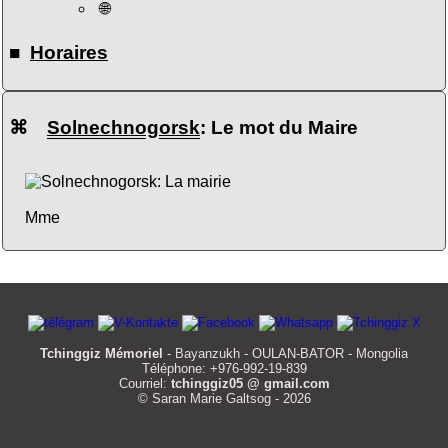
🌐
■
Horaires
⌘
Solnechnogorsk
: Le mot du Maire
Mme
Tchinggiz Mémoriel
- Bayanzukh - OULAN-BATOR - Mongolia
Téléphone: +976-992-19-839
Courriel:
tchinggiz05 @ gmail.com
© Saran Marie Galtsog - 2026