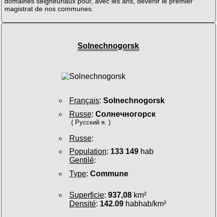
domaines seigneuriaux pour, avec les ans, devenir le premier
magistrat de nos communes.
Solnechnogorsk
Français
:
Solnechnogorsk
Russe
:
Солнечногорск
( Русский я. )
Russe
:
Population
:
133 149
hab
Gentilé
:
Type
:
Commune
Superficie
:
937,08
km²
Densité
:
142.09
habhab/km²