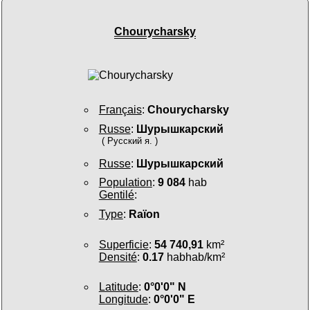
Chourycharsky
Français
:
Chourycharsky
Russe
:
Шурышкарский
( Русский я. )
Russe
:
Шурышкарский
Population
:
9 084
hab
Gentilé
:
Type
:
Raïon
Superficie
:
54 740,91
km²
Densité
:
0.17
habhab/km²
Latitude
:
0°0'0" N
Longitude
:
0°0'0" E