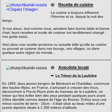
◎
Recette de cuisine
<Cliquez l'image>
La cuisine a toujours influencé
l'Homme et ce, depuis la nuit des
temps.
Si nos aïeux, tout comme nous, aimaient faire bonne table et bonne
chair, leurs recettes et mode de cuisiner ont terriblement changé ;
nos goûts aussi...
Voici donc une recette ancienne ou actuelle telle qu'elle se cuisine
ou pouvait se cuisiner dans nos bourgs, nos villages, ou dans
quelque autre région du monde...
◎
Anecdote locale
⤇
Le Trésor de la Laubière
En 1893, deux jeunes bergers de Bénévent et Charbillac, commune
des hautes-Alpes, en France, s'amusant à creuser des trous,
découvrirent à
Pra-la-Peyre
près du hameau de la
Laubière
, un
trésor qui fera briller bien des yeux pendant quelques jours avant
d'être identifié comme datant de l'âge du Bronze. Enfoui sous une
mince couche de terre - 15cm - il était situé au beau milieu d'une
prairie alpestre située à 1.300 mètres d'altitude.