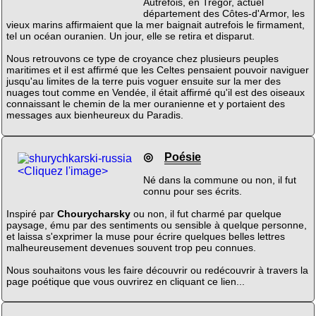
Autrefois, en Trégor, actuel
département des Côtes-d'Armor, les
vieux marins affirmaient que la mer baignait autrefois le firmament,
tel un océan ouranien. Un jour, elle se retira et disparut.
Nous retrouvons ce type de croyance chez plusieurs peuples
maritimes et il est affirmé que les Celtes pensaient pouvoir naviguer
jusqu'au limites de la terre puis voguer ensuite sur la mer des
nuages tout comme en Vendée, il était affirmé qu'il est des oiseaux
connaissant le chemin de la mer ouranienne et y portaient des
messages aux bienheureux du Paradis.
◎
Poésie
<Cliquez l'image>
Né dans la commune ou non, il fut
connu pour ses écrits.
Inspiré par
Chourycharsky
ou non, il fut charmé par quelque
paysage, ému par des sentiments ou sensible à quelque personne,
et laissa s'exprimer la muse pour écrire quelques belles lettres
malheureusement devenues souvent trop peu connues.
Nous souhaitons vous les faire découvrir ou redécouvrir à travers la
page poétique que vous ouvrirez en cliquant ce lien...