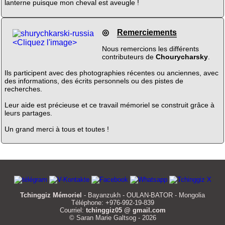
lanterne puisque mon cheval est aveugle !
◎
Remerciements
<Cliquez l'image>
Nous remercions les différents
contributeurs de
Chourycharsky
.
Ils participent avec des photographies récentes ou anciennes, avec
des informations, des écrits personnels ou des pistes de
recherches.
Leur aide est précieuse et ce travail mémoriel se construit grâce à
leurs partages.
Un grand merci à tous et toutes !
Tchinggiz Mémoriel
- Bayanzukh - OULAN-BATOR - Mongolia
Téléphone: +976-992-19-839
Courriel:
tchinggiz05 @ gmail.com
© Saran Marie Galtsog - 2026