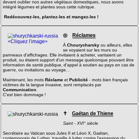
devant oublier nos autres végétaux domestiques, nous avons
intégré légumes et plantes sous cette rubrique.
Redécouvrez-les, plantez-les et mangez-les !
◎
Réclames
<Cliquez l'image>
À
Chourycharsky
ou ailleurs, elles
se voyaient sur les murs ou
panneaux d'affichages. Elle invitaient à acheter, vantaient un
produit, ou étaient support d'un message quelconque pouvant être
information de santé publique, d'appel à soutien au pays en cas de
guerre, ou invitations au voyage...
Maintenant, les mots
Réclame
et
Publicité
- mots bien français
victimes de la langue invasive, sont remplacés par
Communication
.
C'est bien dommage !
✝
Gaétan de Thiene
Saint - XVI° siècle
Secrétaire au Vatican sous Jules II et Léon X, Gaétan,
contemporain de Luther, travailla à lutter contre l'expansion du