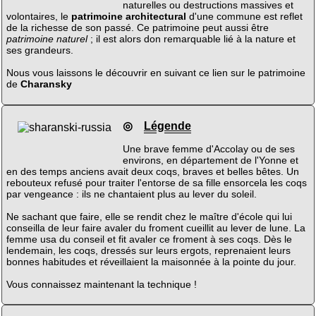
naturelles ou destructions massives et
volontaires, le
patrimoine architectural
d'une commune est reflet
de la richesse de son passé. Ce patrimoine peut aussi être
patrimoine naturel
; il est alors don remarquable lié à la nature et
ses grandeurs.
Nous vous laissons le découvrir en suivant ce lien sur le patrimoine
de
Charansky
◎
Légende
Une brave femme d'Accolay ou de ses
environs, en département de l'Yonne et
en des temps anciens avait deux coqs, braves et belles bêtes. Un
rebouteux refusé pour traiter l'entorse de sa fille ensorcela les coqs
par vengeance : ils ne chantaient plus au lever du soleil.
Ne sachant que faire, elle se rendit chez le maître d'école qui lui
conseilla de leur faire avaler du froment cueillit au lever de lune. La
femme usa du conseil et fit avaler ce froment à ses coqs. Dès le
lendemain, les coqs, dressés sur leurs ergots, reprenaient leurs
bonnes habitudes et réveillaient la maisonnée à la pointe du jour.
Vous connaissez maintenant la technique !