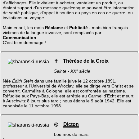
d'affichages. Elle invitaient à acheter, vantaient un produit, ou
étaient support d'un message quelconque pouvant être information
de santé publique, d'appel à soutien au pays en cas de guerre, ou
invitations au voyage...
Maintenant, les mots
Réclame
et
Publicité
- mots bien français
victimes de la langue invasive, sont remplacés par
Communication
.
C'est bien dommage !
✝
Thérèse de la Croix
Sainte - XX° siècle
Née
Édith Stein
dans une famille juive le 12 octobre 1891,
professeur à l'Université de Wroclav, elle se dirige vers Christ et se
convertit. Carmélite à Cologne, elle est confrontée au nazisme.
Réfugiée aux Pays-Bas, elle est arrêtée au Carmel d'Echt et meurt
à Auschwitz 8 jours plus tard ; nous étions le 9 août 1942. Elle est
canonisée le 11 octobre 1998.
◎
Dicton
Lou mes de mars