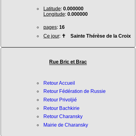
Latitude
:
0.000000
Longitude
:
0.000000
pages
:
16
Ce jour
:
✝
Sainte Thérèse de la Croix
Rue Bric et Brac
Retour Accueil
Retour Fédération de Russie
Retour Privoljié
Retour Bachkirie
Retour Charansky
Mairie de Charansky