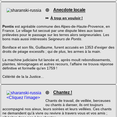
◎
Anecdote locale
⤇
À trop en vouloir !
Pontis
est agréable commune des Alpes-de-Haute-Provence, en
France. Le village fut secoué par une dispute liées aux taxes
prélevées pour le passage sur les terres alors seigneuriales. Les
bons mais aussi intéressés
Seigneurs de Pontis
.
Boniface et son fils, Guillaume, furent accusés en 1353 d'exiger des
droits de péage excessifs ; qui de plus, les armes à la main.
La machine judiciaire fut lancée et, après moult rebondissements,
plaintes, témoignages et autres recours, l'affaire ne trouva réponse
définitive et formelle qu'en 1759 !
Célérité de la la Justice...
◎
Chantez !
<Cliquez l'image>
Chants de travail, de veillée, berceuses
ou chants à danser, ils ont toujours
accompagné nos aïeux, leurs soirées et leurs veillées. Ces chants
ne demandent qu'à vivre ou revivre à travers vous et vos amis ;