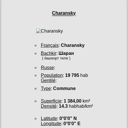
Charansky
Français
:
Charansky
Bachkir
:
Шаран
( башҡорт теле )
Russe
:
Population
:
19 795
hab
Gentilé
:
Type
:
Commune
Superficie
:
1 384,00
km²
Densité
:
14.3
habhab/km²
Latitude
:
0°0'0" N
Longitude
:
0°0'0" E