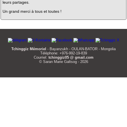
leurs partages.
Un grand merci à tous et toutes !
Tchinggiz Mémoriel
- Bayanzukh - OULAN-BATOR - Mongolia
Téléphone: +976-992-19-839
Courriel:
tchinggiz05 @ gmail.com
© Saran Marie Galtsog - 2026