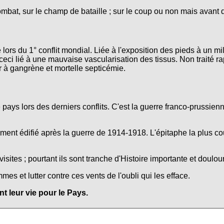
ombat, sur le champ de bataille ; sur le coup ou non mais avant 
lors du 1° conflit mondial. Liée à l'exposition des pieds à un mi
ceci lié à une mauvaise vascularisation des tissus. Non traité r
r à gangrène et mortelle septicémie.
e pays lors des derniers conflits. C'est la guerre franco-prussie
nt édifié après la guerre de 1914-1918. L'épitaphe la plus co
isites ; pourtant ils sont tranche d'Histoire importante et doulo
s et lutter contre ces vents de l'oubli qui les efface.
 leur vie pour le Pays.