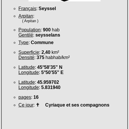
Français
:
Seyssel
Arpitan
:
( Arpitan )
Population
:
900
hab
Gentilé
:
seysselans
Type
:
Commune
Superficie
:
2,40
km²
Densité
:
375
habhab/km²
Latitude
:
45°58'35" N
Longitude
:
5°50'55" E
Latitude
:
45.959702
Longitude
:
5.831940
pages
:
16
Ce jour
:
✝
Cyriaque et ses compagnons