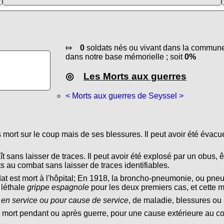
⤇
0
soldats nés ou vivant dans la commune 
dans notre base mémorielle ; soit
0%
◎
Les Morts aux guerres
< Morts aux guerres de Seyssel >
s mort sur le coup mais de ses blessures. Il peut avoir été évacu
ît sans laisser de traces. Il peut avoir été explosé par un obus, ê
s au combat sans laisser de traces identifiables.
dat est mort à l'hôpital; En 1918, la broncho-pneumonie, ou pn
 léthale
grippe espagnole
pour les deux premiers cas, et cette 
 en service ou pour cause de service
, de maladie, blessures ou 
t mort pendant ou après guerre, pour une cause extérieure au conf