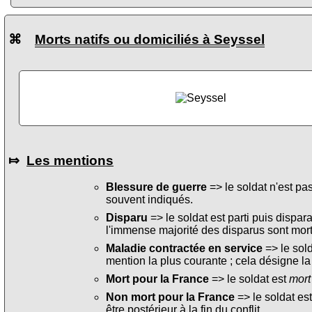
⌘
Morts natifs ou domiciliés à Seyssel
⤇
Les mentions
Blessure de guerre
=> le soldat n'est pa
souvent indiqués.
Disparu
=> le soldat est parti puis dispara
l'immense majorité des disparus sont mort
Maladie contractée en service
=> le sol
mention la plus courante ; cela désigne la
Mort pour la France
=> le soldat est
mort
Non mort pour la France
=> le soldat es
être postérieur à la fin du conflit.