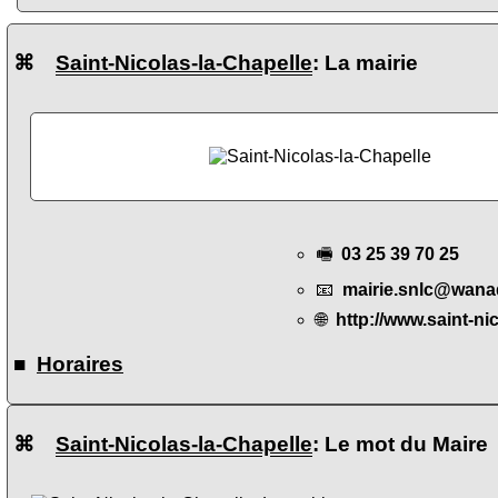
⌘
Saint-Nicolas-la-Chapelle
: La mairie
🖷
03 25 39 70 25
📧
mairie.snlc@wana
🌐
http://www.saint-ni
■
Horaires
⌘
Saint-Nicolas-la-Chapelle
: Le mot du Maire