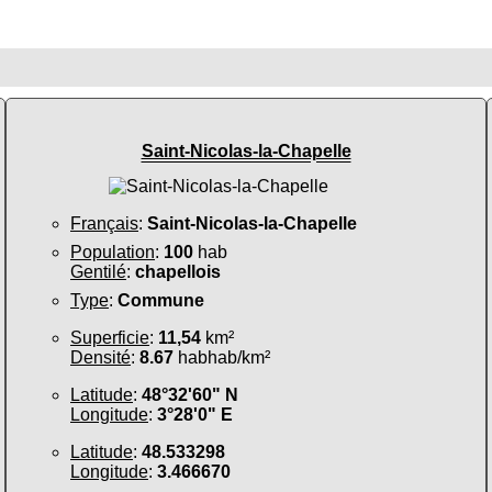
Saint-Nicolas-la-Chapelle
Français
:
Saint-Nicolas-la-Chapelle
Population
:
100
hab
Gentilé
:
chapellois
Type
:
Commune
Superficie
:
11,54
km²
Densité
:
8.67
habhab/km²
Latitude
:
48°32'60" N
Longitude
:
3°28'0" E
Latitude
:
48.533298
Longitude
:
3.466670