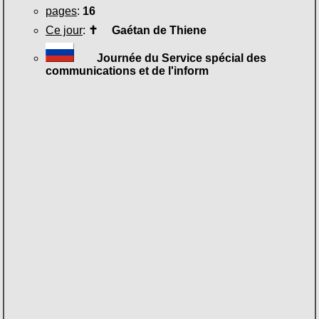
pages
:
16
Ce jour
:
✝
Gaétan de Thiene
Journée du Service spécial des
communications et de l'inform