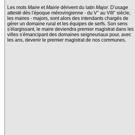
Les mots
Maire
et
Mairie
dérivent du latin
Major
. D'usage
attesté dès l'époque mérovingienne - du V° au VIII° siècle,
les maires - majors, sont alors des intendants chargés de
gérer un domaine rural et les équipes de serfs. Son sens
s'élargissant, le maire deviendra premier magistrat dans les
villes s'émancipant des domaines seigneuriaux pour, avec
les ans, devenir le premier magistrat de nos communes.