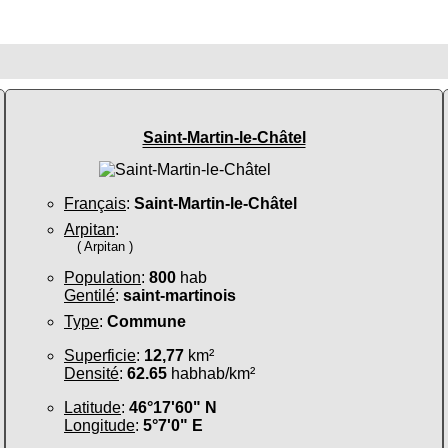
Saint-Martin-le-Châtel
Français
:
Saint-Martin-le-Châtel
Arpitan
:
( Arpitan )
Population
:
800
hab
Gentilé
:
saint-martinois
Type
:
Commune
Superficie
:
12,77
km²
Densité
:
62.65
habhab/km²
Latitude
:
46°17'60" N
Longitude
:
5°7'0" E