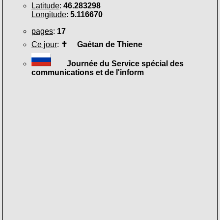
Latitude
:
46.283298
Longitude
:
5.116670
pages
:
17
Ce jour
:
✝
Gaétan de Thiene
Journée du Service spécial des
communications et de l'inform