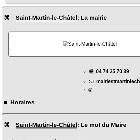
⌘
Saint-Martin-le-Châtel
: La mairie
🖷
04 74 25 70 39
📧
mairiestmartinlec
🌐
■
Horaires
⌘
Saint-Martin-le-Châtel
: Le mot du Maire