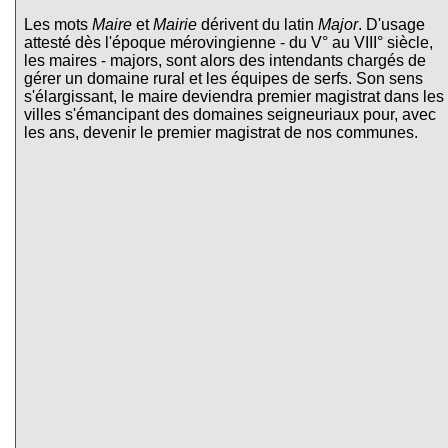
Les mots
Maire
et
Mairie
dérivent du latin
Major
. D'usage
attesté dès l'époque mérovingienne - du V° au VIII° siècle,
les maires - majors, sont alors des intendants chargés de
gérer un domaine rural et les équipes de serfs. Son sens
s'élargissant, le maire deviendra premier magistrat dans les
villes s'émancipant des domaines seigneuriaux pour, avec
les ans, devenir le premier magistrat de nos communes.