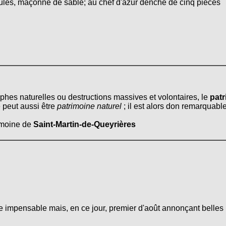
eules, maçonné de sable; au chef d'azur denché de cinq pièces
ophes naturelles ou destructions massives et volontaires, le
patr
 peut aussi être
patrimoine naturel
; il est alors don remarquable
rimoine de
Saint-Martin-de-Queyrières
e impensable mais, en ce jour, premier d'août annonçant belles m