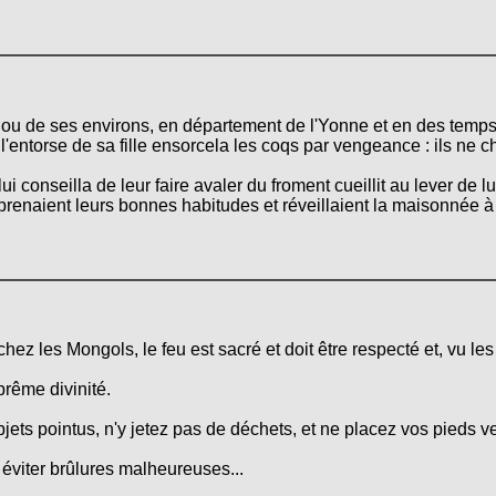
u de ses environs, en département de l'Yonne et en des temps 
 l'entorse de sa fille ensorcela les coqs par vengeance : ils ne ch
lui conseilla de leur faire avaler du froment cueillit au lever de 
prenaient leurs bonnes habitudes et réveillaient la maisonnée à 
ez les Mongols, le feu est sacré et doit être respecté et, vu le
prême divinité.
ets pointus, n'y jetez pas de déchets, et ne placez vos pieds v
 éviter brûlures malheureuses...