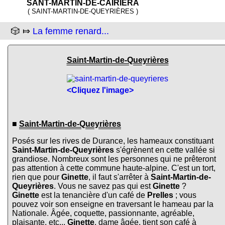
SANT-MARTIN-DE-CAIRIÈRA
( SAINT-MARTIN-DE-QUEYRIÈRES )
🎲 ⤇
La femme renard...
Saint-Martin-de-Queyrières
<Cliquez l'image>
■
Saint-Martin-de-Queyrières
Posés sur les rives de Durance, les hameaux constituant
Saint-Martin-de-Queyrières
s'égrènent en cette vallée si
grandiose. Nombreux sont les personnes qui ne prêteront
pas attention à cette commune haute-alpine. C'est un tort,
rien que pour
Ginette
, il faut s'arrêter à
Saint-Martin-de-
Queyrières
. Vous ne savez pas qui est
Ginette
?
Ginette
est la tenancière d'un café de
Prelles
; vous
pouvez voir son enseigne en traversant le hameau par la
Nationale. Âgée, coquette, passionnante, agréable,
plaisante, etc...
Ginette
, dame âgée, tient son café à