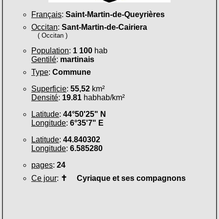
Français
:
Saint-Martin-de-Queyrières
Occitan
:
Sant-Martin-de-Cairiera
( Occitan )
Population
:
1 100
hab
Gentilé
:
martinais
Type
:
Commune
Superficie
:
55,52
km²
Densité
:
19.81
habhab/km²
Latitude
:
44°50'25" N
Longitude
:
6°35'7" E
Latitude
:
44.840302
Longitude
:
6.585280
pages
:
24
Ce jour
:
✝
Cyriaque et ses compagnons