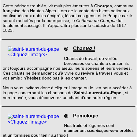
Cette période troublée, vit multiples émeutes à
Chorges
, commune
française des Hautes-Alpes. Lors de la vente des biens nationaux
confisqués aux nobles émigrés, lésant ces gens, et le Peuple car ils
seront rachetés par la bourgeoisie, le
Château de Chorges
fut
totalement saccagé. Il n'apparaîtra plus sur le cadastre de 1817-
1823.
◎
Chantez !
<Cliquez l'image>
Chants de travail, de veillée,
berceuses ou chants à danser, ils
ont toujours accompagné nos aïeux, leurs soirées et leurs veillées.
Ces chants ne demandent qu'à vivre ou revivre à travers vous et
vos amis ; n'hésitez donc pas à les chanter.
Nous vous invitons donc à cliquer l'image ou le lien pour accéder à
la page concernant les chansons de
Saint-Laurent-du-Pape
; si
non trouvée, vous découvrirez un chant d'une autre région...
◎
Pomologie
<Cliquez l'image>
Nos fruits et légumes sont
maintenant
scientifiquement
profilés
et uniformisés pour tenir au frigo !