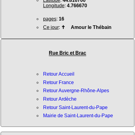
Latitude
:
44.816700
Longitude
:
4.766670
pages
:
16
Ce jour
:
✝
Amour le Thébain
Rue Bric et Brac
Retour Accueil
Retour France
Retour Auvergne-Rhône-Alpes
Retour Ardèche
Retour Saint-Laurent-du-Pape
Mairie de Saint-Laurent-du-Pape