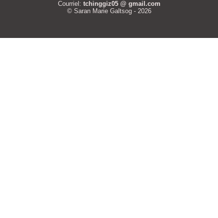
Courriel:
tchinggiz05 @ gmail.com
© Saran Marie Galtsog - 2026