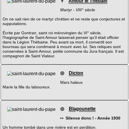
✝
Amour le Thébain
Martyr - VIII° siècle
On ne sait rien de ce martyr chrétien et ne reste que conjectures et
supputations.
Écrite par Gontran, saint roi mérovingien du VI° siècle,
l'hagiographie de Saint Amour laisserait penser qu'il était officier
dans la Légion Thébaine. Peu avant sa mort, il convertit son
bourreau qui sera condmané à mourir avec lui. Ses reliques sont
conservées à Saint-Amour, petite commune du Jura français. Il est
compagnon de Saint Viateur.
◎
Dicton
Mars haleux
Marie la fille du laboureux.
◎
Blagounette
⤇
Silence donc ! - Année 1930
Un homme tombé dans une rivière est en perdition.