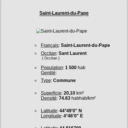
Saint-Laurent-du-Pape
Français
:
Saint-Laurent-du-Pape
Occitan
:
Sant Laurent
( Occitan )
Population
:
1 500
hab
Gentilé
:
Type
:
Commune
Superficie
:
20,10
km²
Densité
:
74.63
habhab/km²
Latitude
:
44°49'0" N
Longitude
:
4°46'0" E