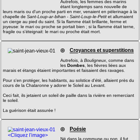
Autrefois, les femmes des marins
étant longtemps sans nouvelle de
leurs maris ou d'un proche parti en mer, venaient en pèlerinage à la
chapelle de
Sant-Loup-ar-bihan - Saint-Loup-le-Petit
et allumaient
un cierge au pied du saint. Si la flamme était brillante, ferme et
joyeuse: le mari ou proche se portait bien ; si la flamme était terne,
fragile ou s'éteignait: le mari ou proche était mort.
◎
Croyances et superstitions
Autrefois, à
Bouligneux
, comme dans
les
Dombes
, les fièvres liées aux
marais et étangs étaient importantes et faisaient des ravages.
Pour s'en protéger, les habitants, au solstice d'été, allaient près du
cours de la Chalaronne y adorer le Soleil au Levant.
Ceci fait, ils jetaient un soleil de paille dans la rivière en remerciant
le soleil.
La guérison était assurée !
◎
Poésie
<Cliquez l'image>
Né dans la commune ou non, il fut