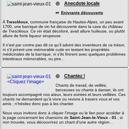
◎
Anecdote locale
⤇
Enivrante découverte
À
Trescléoux
, commune française ds Hautes-Alpes, un peu avant
1700, une barrique de vin fut découverte dans la cave du château
de
Trescléoux
. Ce vin était décoloré, avait allure huileuse, ou plutôt
allure de forte liqueur sirupeuse.
Il n'est par contre pas dit ce qu'il advint des inventeurs de ce trésor,
ni s'il prirent une
mémorable cuite
en testant les propriétés
médicinales de la barrique, ni s'ils finirent avec quelques problèmes
intestinaux mémorables, ou pire...
◎
Chantez !
<Cliquez l'image>
Chants de travail, de veillée,
berceuses ou chants à danser, ils ont
toujours accompagné nos aïeux, leurs soirées et leurs veillées. Ces
chants ne demandent qu'à vivre ou revivre à travers vous et vos
amis ; n'hésitez donc pas à les chanter.
Nous vous invitons donc à cliquer l'image ou le lien pour accéder à
la page concernant les chansons de
Saint-Jean-le-Vieux - 01
; si
non trouvée, vous découvrirez un chant d'une autre région...