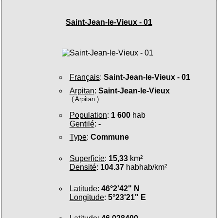
Saint-Jean-le-Vieux - 01
Français
:
Saint-Jean-le-Vieux - 01
Arpitan
:
Saint-Jean-le-Vieux
( Arpitan )
Population
:
1 600
hab
Gentilé
:
-
Type
:
Commune
Superficie
:
15,33
km²
Densité
:
104.37
habhab/km²
Latitude
:
46°2'42" N
Longitude
:
5°23'21" E