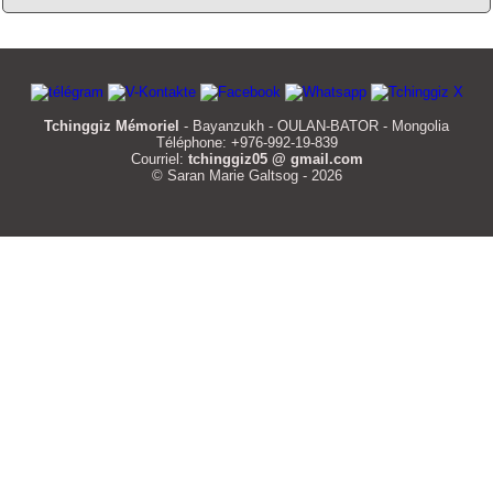
Tchinggiz Mémoriel
- Bayanzukh - OULAN-BATOR - Mongolia
Téléphone: +976-992-19-839
Courriel:
tchinggiz05 @ gmail.com
© Saran Marie Galtsog - 2026