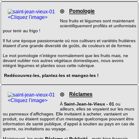
◎
Pomologie
<Cliquez l'image>
Nos fruits et légumes sont maintenant
scientifiquement
profilés et uniformisés
pour tenir au frigo !
Il fut une époque passionnante où nos cultivars et variétés fruitières
étaient d'une grande diversité de goûts, de couleurs et de formes.
Le mot pomologie n'intègre normalement que les fruits mais, ne
devant oublier nos autres végétaux domestiques, nous avons
intégré légumes et plantes sous cette rubrique.
Redécouvrez-les, plantez-les et mangez-les !
◎
Réclames
<Cliquez l'image>
À
Saint-Jean-le-Vieux - 01
ou
ailleurs, elles se voyaient sur les murs
ou panneaux d'affichages. Elle invitaient à acheter, vantaient un
produit, ou étaient support d'un message quelconque pouvant être
information de santé publique, d'appel à soutien au pays en cas de
guerre, ou invitations au voyage...
Maintenant, les mots
Réclame
et
Publicité
- mots bien français