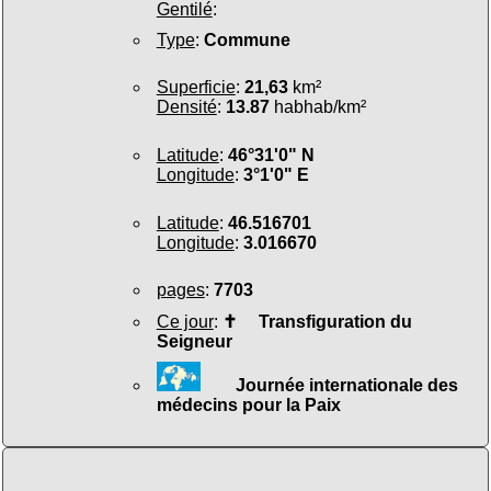
Gentilé
:
Type
:
Commune
Superficie
:
21,63
km²
Densité
:
13.87
habhab/km²
Latitude
:
46°31'0" N
Longitude
:
3°1'0" E
Latitude
:
46.516701
Longitude
:
3.016670
pages
:
7703
Ce jour
:
✝
Transfiguration du
Seigneur
Journée internationale des
médecins pour la Paix