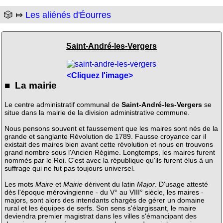
🎲 ⤇
Les aliénés d'Éourres
Saint-André-les-Vergers
<Cliquez l'image>
■ La mairie
Le centre administratif communal de
Saint-André-les-Vergers
se
situe dans la mairie de la division administrative commune.
Nous pensons souvent et faussement que les maires sont nés de la
grande et sanglante Révolution de 1789. Fausse croyance car il
existait des maires bien avant cette révolution et nous en trouvons
grand nombre sous l'Ancien Régime. Longtemps, les maires furent
nommés par le Roi. C'est avec la république qu'ils furent élus à un
suffrage qui ne fut pas toujours universel.
Les mots
Maire
et
Mairie
dérivent du latin
Major
. D'usage attesté
dès l'époque mérovingienne - du V° au VIII° siècle, les maires -
majors, sont alors des intendants chargés de gérer un domaine
rural et les équipes de serfs. Son sens s'élargissant, le maire
deviendra premier magistrat dans les villes s'émancipant des