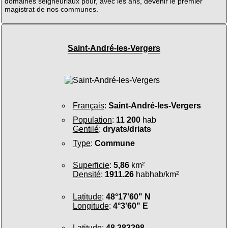
domaines seigneuriaux pour, avec les ans, devenir le premier
magistrat de nos communes.
Saint-André-les-Vergers
Français
:
Saint-André-les-Vergers
Population
:
11 200
hab
Gentilé
:
dryats/driats
Type
:
Commune
Superficie
:
5,86
km²
Densité
:
1911.26
habhab/km²
Latitude
:
48°17'60" N
Longitude
:
4°3'60" E
Latitude
:
48.283298