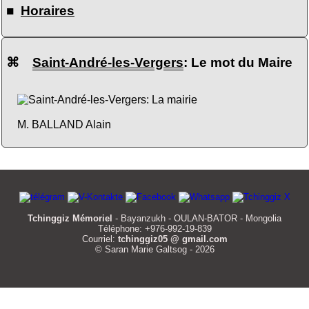
■
Horaires
⌘
Saint-André-les-Vergers
: Le mot du Maire
M. BALLAND Alain
Tchinggiz Mémoriel
- Bayanzukh - OULAN-BATOR - Mongolia
Téléphone: +976-992-19-839
Courriel:
tchinggiz05 @ gmail.com
© Saran Marie Galtsog - 2026