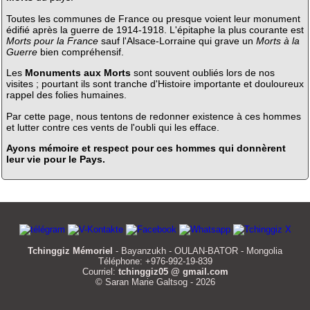
Toutes les communes de France ou presque voient leur monument
édifié après la guerre de 1914-1918. L'épitaphe la plus courante est
Morts pour la France
sauf l'Alsace-Lorraine qui grave un
Morts à la
Guerre
bien compréhensif.
Les
Monuments aux Morts
sont souvent oubliés lors de nos
visites ; pourtant ils sont tranche d'Histoire importante et douloureux
rappel des folies humaines.
Par cette page, nous tentons de redonner existence à ces hommes
et lutter contre ces vents de l'oubli qui les efface.
Ayons mémoire et respect pour ces hommes qui donnèrent
leur vie pour le Pays.
Tchinggiz Mémoriel
- Bayanzukh - OULAN-BATOR - Mongolia
Téléphone: +976-992-19-839
Courriel:
tchinggiz05 @ gmail.com
© Saran Marie Galtsog - 2026