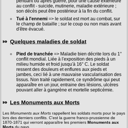
pendant ou après guerre, pour une cause extérieure
au conflit - suicide, mutinerie, maladie extérieure ;
son décès peut être postérieur à la fin du conflit.
Tué à l'ennemi
=> le soldat est mort au combat, sur
le champ de bataille ; sur le coup ou non mais avant
d'être évacué.
⤇
Quelques maladies de soldat
Pied de tranchée
=> Maladie bien décrite lors du 1°
conflit mondial. Liée à l'exposition des pieds à un
milieu humide et froid jusqu'à 16° C. Le soldat
ressent des douleurs et enflures aux pieds et
jambes, ceci lié à une mauvaise vascularisation des
tissus. Non traité rapidement, ce syndrôme qui peut
apparaître en un jour, entraine des lésions, ulcères
pouvant aller à gangrène et mortelle septicémie.
⤇
Les Monuments aux Morts
Les
Monuments aux Morts
rappellent les soldats morts pour le pays
lors des derniers conflits. C'est la guerre franco-prussienne de
1870-1871 qui verront apparaître les premiers
Monuments aux
Morts
du pays.