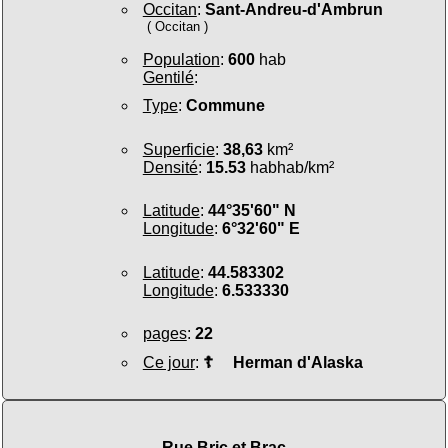
Occitan
:
Sant-Andreu-d'Ambrun
( Occitan )
Population
:
600
hab
Gentilé
:
Type
:
Commune
Superficie
:
38,63
km²
Densité
:
15.53
habhab/km²
Latitude
:
44°35'60" N
Longitude
:
6°32'60" E
Latitude
:
44.583302
Longitude
:
6.533330
pages
:
22
Ce jour
:
☦
Herman d'Alaska
Rue Bric et Brac