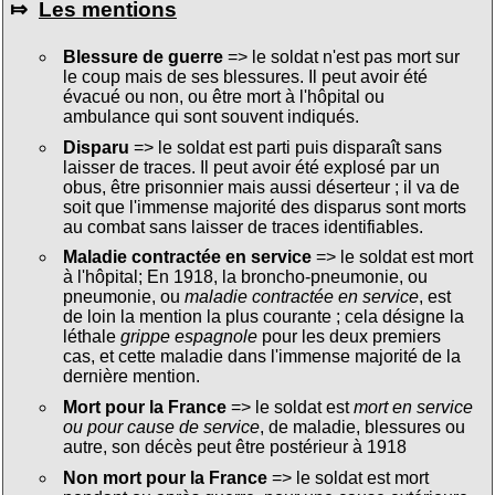
⤇
Les mentions
Blessure de guerre
=> le soldat n'est pas mort sur
le coup mais de ses blessures. Il peut avoir été
évacué ou non, ou être mort à l'hôpital ou
ambulance qui sont souvent indiqués.
Disparu
=> le soldat est parti puis disparaît sans
laisser de traces. Il peut avoir été explosé par un
obus, être prisonnier mais aussi déserteur ; il va de
soit que l'immense majorité des disparus sont morts
au combat sans laisser de traces identifiables.
Maladie contractée en service
=> le soldat est mort
à l'hôpital; En 1918, la broncho-pneumonie, ou
pneumonie, ou
maladie contractée en service
, est
de loin la mention la plus courante ; cela désigne la
léthale
grippe espagnole
pour les deux premiers
cas, et cette maladie dans l'immense majorité de la
dernière mention.
Mort pour la France
=> le soldat est
mort en service
ou pour cause de service
, de maladie, blessures ou
autre, son décès peut être postérieur à 1918
Non mort pour la France
=> le soldat est mort