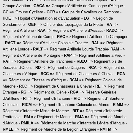
Groupe Aviation -
GACA
=> Groupe d'Artillerie de Campagne d'Afrique -
GC
=> Groupe Cycliste -
GCR
=> Groupe de Cavaliers de Remonte -
HOE
=> Hôpital d'Orientation et d'Évacuation -
LG
=> Légion de
Gendarmerie -
OEF
=> Officier des Équipages de la Flotte -
RA
=>
Régiment Artillerie -
RAA
=> Régiment d'Artillerie d'Assaut -
RADC
=>
Régiment d'Artillerie de Camp -
RAC
=> Régiment Artillerie de Campagne
-
RACT
=> Régiment d'Artillerie Coloniale Tractée -
RAL
=> Régiment
Artillerie Lourde -
RALT
=> Régiment Artillerie Lourde Tractée-
RAM
=>
Régiment d'Artillerie de Montagne -
RAP
=> Régiment Artillerie à Pied -
RAT
=> Régiment Artillerie de Tranchées -
RBzO
=> Régiment bis de
Zouaves d'Orient -
RD
=> Régiment de Dragons -
RCA
=> Régiment de
Chasseurs d'Afrique -
RCC
=> Régiment de Chasseurs à Cheval -
RCA
=> Régiment de Chasseurs d'Afrique -
RCM
=> Régiment Colonial de
Marche -
RCC
=> Régiment de Chasseurs à Cheval -
RE
=> Régiment
Étranger -
RG
=> Régiment du Génie -
RGA
=> Réserve Générale
d'Artillerie -
RI
=> Régiment d'Infanterie -
RIC
=> Régiment d'Infanterie
Coloniale -
RICM
=> Régiment d'Infanterie Coloniale du Maroc -
RIMM
=>
Régiment d'Infanterie Mixte de Marche -
RIT
=> Régiment d'Infanterie
Territoriale -
RM
=> Régiment de Marins -
RMA
=> Régiment de Marche
d'Afrique -
RMILA
=> Régiment de Marche d'Infanterie Légère d'Afrique -
RMLE
=> Régiment de Marche de la Légion Étrangère -
RMTM
=>