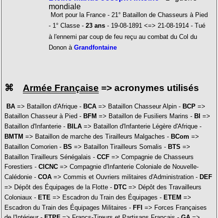
mondiale
Mort pour la France - 21° Bataillon de Chasseurs à Pied
- 1° Classe -
23 ans
- 19-08-1891 <=> 21-08-1914 - Tué
à l'ennemi par coup de feu reçu au combat du Col du
Donon à
Grandfontaine
⌘
Armée Française
=> acronymes utilisés
BA
=> Bataillon d'Afrique -
BCA
=> Bataillon Chasseur Alpin -
BCP
=>
Bataillon Chasseur à Pied -
BFM
=> Bataillon de Fusiliers Marins -
BI
=>
Bataillon d'Infanterie -
BILA
=> Bataillon d'Infanterie Légère d'Afrique -
BMTM
=> Bataillon de marche des Tirailleurs Malgaches -
BCom
=>
Bataillon Comorien -
BS
=> Bataillon Tirailleurs Somalis -
BTS
=>
Bataillon Tirailleurs Sénégalais -
CCF
=> Compagnie de Chasseurs
Forestiers -
CICNC
=> Compagnie d'Infanterie Coloniale de Nouvelle-
Calédonie -
COA
=> Commis et Ouvriers militaires d'Administration -
DEF
=> Dépôt des Équipages de la Flotte -
DTC
=> Dépôt des Travailleurs
Coloniaux -
ETE
=> Escadron du Train des Équipages -
ETEM
=>
Escadron du Train des Équipages Militaires -
FFI
=> Forces Françaises
de l'Intérieur -
FTPF
=> Francs-Tireurs et Partisans Français -
GA
=>