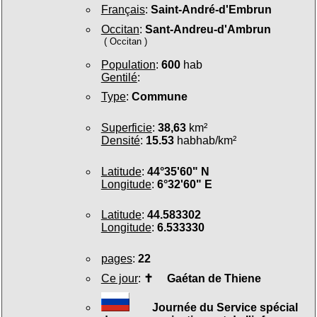
Français
:
Saint-André-d'Embrun
Occitan
:
Sant-Andreu-d'Ambrun
( Occitan )
Population
:
600
hab
Gentilé
:
Type
:
Commune
Superficie
:
38,63
km²
Densité
:
15.53
habhab/km²
Latitude
:
44°35'60" N
Longitude
:
6°32'60" E
Latitude
:
44.583302
Longitude
:
6.533330
pages
:
22
Ce jour
:
✝
Gaétan de Thiene
Journée du Service spécial