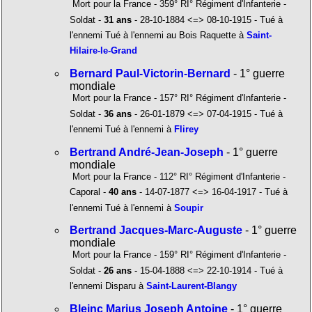
Mort pour la France - 359° RI° Régiment d'Infanterie -
Soldat -
31 ans
- 28-10-1884 <=> 08-10-1915 - Tué à
l'ennemi Tué à l'ennemi au Bois Raquette à
Saint-
Hilaire-le-Grand
Bernard Paul-Victorin-Bernard
- 1° guerre
mondiale
Mort pour la France - 157° RI° Régiment d'Infanterie -
Soldat -
36 ans
- 26-01-1879 <=> 07-04-1915 - Tué à
l'ennemi Tué à l'ennemi à
Flirey
Bertrand André-Jean-Joseph
- 1° guerre
mondiale
Mort pour la France - 112° RI° Régiment d'Infanterie -
Caporal -
40 ans
- 14-07-1877 <=> 16-04-1917 - Tué à
l'ennemi Tué à l'ennemi à
Soupir
Bertrand Jacques-Marc-Auguste
- 1° guerre
mondiale
Mort pour la France - 159° RI° Régiment d'Infanterie -
Soldat -
26 ans
- 15-04-1888 <=> 22-10-1914 - Tué à
l'ennemi Disparu à
Saint-Laurent-Blangy
Bleinc Marius Joseph Antoine
- 1° guerre