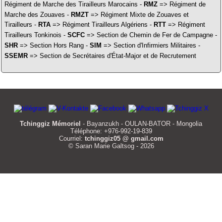
Régiment de Marche des Tirailleurs Marocains -
RMZ
=> Régiment de
Marche des Zouaves -
RMZT
=> Régiment Mixte de Zouaves et
Tirailleurs -
RTA
=> Régiment Tirailleurs Algériens -
RTT
=> Régiment
Tirailleurs Tonkinois -
SCFC
=> Section de Chemin de Fer de Campagne -
SHR
=> Section Hors Rang -
SIM
=> Section d'Infirmiers Militaires -
SSEMR
=> Section de Secrétaires d'État-Major et de Recrutement
Tchinggiz Mémoriel
- Bayanzukh - OULAN-BATOR - Mongolia
Téléphone: +976-992-19-839
Courriel:
tchinggiz05 @ gmail.com
© Saran Marie Galtsog - 2026