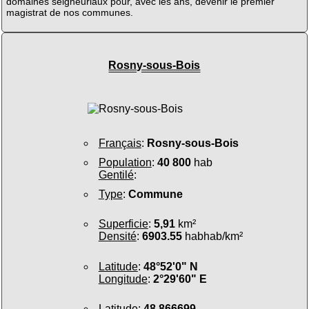
domaines seigneuriaux pour, avec les ans, devenir le premier
magistrat de nos communes.
Rosny-sous-Bois
Français
:
Rosny-sous-Bois
Population
:
40 800
hab
Gentilé
:
Type
:
Commune
Superficie
:
5,91
km²
Densité
:
6903.55
habhab/km²
Latitude
:
48°52'0" N
Longitude
:
2°29'60" E
Latitude
:
48.866699