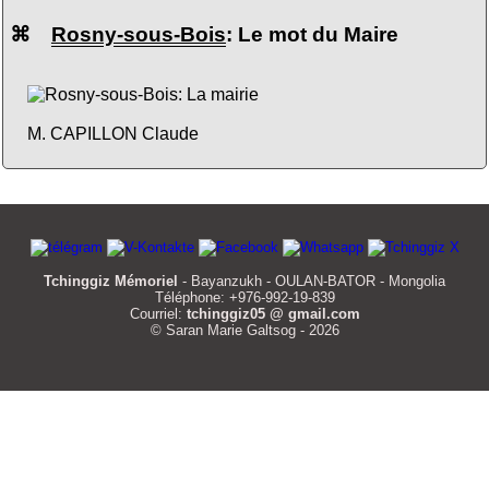
⌘
Rosny-sous-Bois
: Le mot du Maire
M. CAPILLON Claude
Tchinggiz Mémoriel
- Bayanzukh - OULAN-BATOR - Mongolia
Téléphone: +976-992-19-839
Courriel:
tchinggiz05 @ gmail.com
© Saran Marie Galtsog - 2026