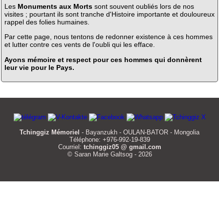
Les
Monuments aux Morts
sont souvent oubliés lors de nos
visites ; pourtant ils sont tranche d'Histoire importante et douloureux
rappel des folies humaines.
Par cette page, nous tentons de redonner existence à ces hommes
et lutter contre ces vents de l'oubli qui les efface.
Ayons mémoire et respect pour ces hommes qui donnèrent
leur vie pour le Pays.
Tchinggiz Mémoriel
- Bayanzukh - OULAN-BATOR - Mongolia
Téléphone: +976-992-19-839
Courriel:
tchinggiz05 @ gmail.com
© Saran Marie Galtsog - 2026