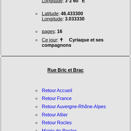
Longitude
:
3°2'60" E
Latitude
:
46.433300
Longitude
:
3.033330
pages
:
16
Ce jour
:
✝
Cyriaque et ses
compagnons
Rue Bric et Brac
Retour Accueil
Retour France
Retour Auvergne-Rhône-Alpes
Retour Allier
Retour Rocles
Mairie de Rocles