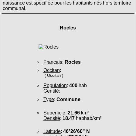
naissance est spécifiée pour les habitants nés hors territoire
communal.
Rocles
Français
:
Rocles
Occitan
:
( Occitan )
Population
:
400
hab
Gentilé
:
Type
:
Commune
Superficie
:
21,66
km²
Densité
:
18.47
habhab/km²
Latitude
:
46°26'60" N