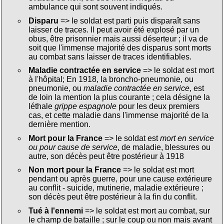
ambulance qui sont souvent indiqués.
Disparu
=> le soldat est parti puis disparaît sans
laisser de traces. Il peut avoir été explosé par un
obus, être prisonnier mais aussi déserteur ; il va de
soit que l'immense majorité des disparus sont morts
au combat sans laisser de traces identifiables.
Maladie contractée en service
=> le soldat est mort
à l'hôpital; En 1918, la broncho-pneumonie, ou
pneumonie, ou
maladie contractée en service
, est
de loin la mention la plus courante ; cela désigne la
léthale
grippe espagnole
pour les deux premiers
cas, et cette maladie dans l'immense majorité de la
dernière mention.
Mort pour la France
=> le soldat est
mort en service
ou pour cause de service
, de maladie, blessures ou
autre, son décès peut être postérieur à 1918
Non mort pour la France
=> le soldat est mort
pendant ou après guerre, pour une cause extérieure
au conflit - suicide, mutinerie, maladie extérieure ;
son décès peut être postérieur à la fin du conflit.
Tué à l'ennemi
=> le soldat est mort au combat, sur
le champ de bataille ; sur le coup ou non mais avant