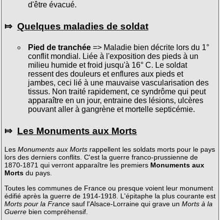
d'être évacué.
⤇
Quelques maladies de soldat
Pied de tranchée
=> Maladie bien décrite lors du 1°
conflit mondial. Liée à l'exposition des pieds à un
milieu humide et froid jusqu'à 16° C. Le soldat
ressent des douleurs et enflures aux pieds et
jambes, ceci lié à une mauvaise vascularisation des
tissus. Non traité rapidement, ce syndrôme qui peut
apparaître en un jour, entraine des lésions, ulcères
pouvant aller à gangrène et mortelle septicémie.
⤇
Les Monuments aux Morts
Les
Monuments aux Morts
rappellent les soldats morts pour le pays
lors des derniers conflits. C'est la guerre franco-prussienne de
1870-1871 qui verront apparaître les premiers
Monuments aux
Morts
du pays.
Toutes les communes de France ou presque voient leur monument
édifié après la guerre de 1914-1918. L'épitaphe la plus courante est
Morts pour la France
sauf l'Alsace-Lorraine qui grave un
Morts à la
Guerre
bien compréhensif.