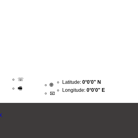
☏
Latitude:
0°0'0" N
🌐
🖷
Longitude:
0°0'0" E
📧