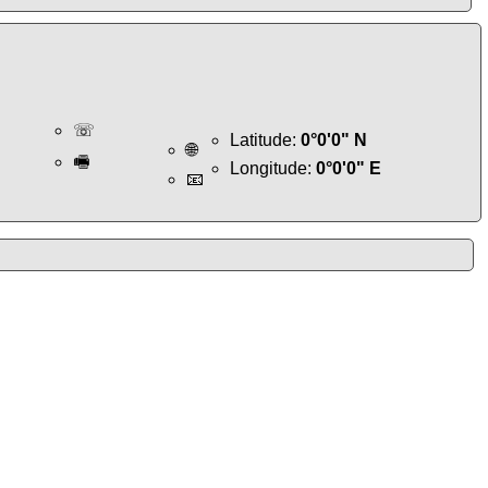
☏
Latitude:
0°0'0" N
🌐
🖷
Longitude:
0°0'0" E
📧