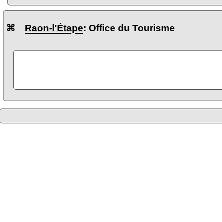
⌘
Raon-l'Étape
: Office du Tourisme