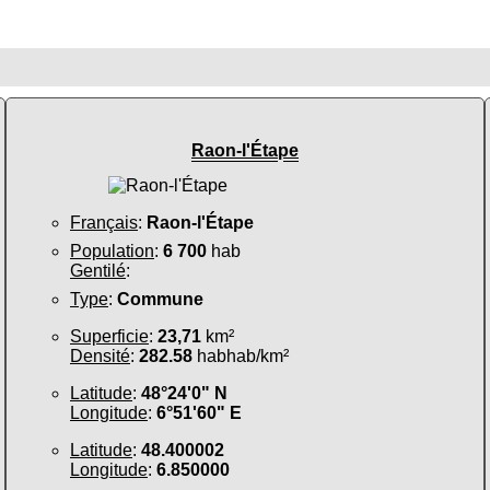
Raon-l'Étape
Français
:
Raon-l'Étape
Population
:
6 700
hab
Gentilé
:
Type
:
Commune
Superficie
:
23,71
km²
Densité
:
282.58
habhab/km²
Latitude
:
48°24'0" N
Longitude
:
6°51'60" E
Latitude
:
48.400002
Longitude
:
6.850000