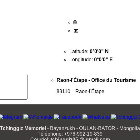
🌐
📧
Latitude:
0°0'0" N
Longitude:
0°0'0" E
Raon-l'Étape - Office du Tourisme
88110 Raon-l'Étape
Tchinggiz Mémoriel
- Bayanzukh - OULAN-BATOR - Mongolia
Téléphone: +976-992-19-839
Courriel:
tchinggiz05 @ gmail.com