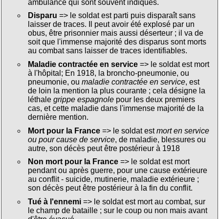
ambulance qui sont souvent indiqués.
Disparu
=> le soldat est parti puis disparaît sans
laisser de traces. Il peut avoir été explosé par un
obus, être prisonnier mais aussi déserteur ; il va de
soit que l'immense majorité des disparus sont morts
au combat sans laisser de traces identifiables.
Maladie contractée en service
=> le soldat est mort
à l'hôpital; En 1918, la broncho-pneumonie, ou
pneumonie, ou
maladie contractée en service
, est
de loin la mention la plus courante ; cela désigne la
léthale
grippe espagnole
pour les deux premiers
cas, et cette maladie dans l'immense majorité de la
dernière mention.
Mort pour la France
=> le soldat est
mort en service
ou pour cause de service
, de maladie, blessures ou
autre, son décès peut être postérieur à 1918
Non mort pour la France
=> le soldat est mort
pendant ou après guerre, pour une cause extérieure
au conflit - suicide, mutinerie, maladie extérieure ;
son décès peut être postérieur à la fin du conflit.
Tué à l'ennemi
=> le soldat est mort au combat, sur
le champ de bataille ; sur le coup ou non mais avant