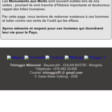
Les
Monuments aux Morts
sont souvent oubliés lors de nos
visites ; pourtant ils sont tranche d'Histoire importante et douloureux
rappel des folies humaines.
Par cette page, nous tentons de redonner existence à ces hommes
et lutter contre ces vents de l'oubli qui les efface.
Ayons mémoire et respect pour ces hommes qui donnèrent
leur vie pour le Pays.
Tchinggiz Mémoriel
- Bayanzukh - OULAN-BATOR - Mongolia
Téléphone: +976-992-19-839
Courriel:
tchinggiz05 @ gmail.com
© Saran Marie Galtsog - 2026