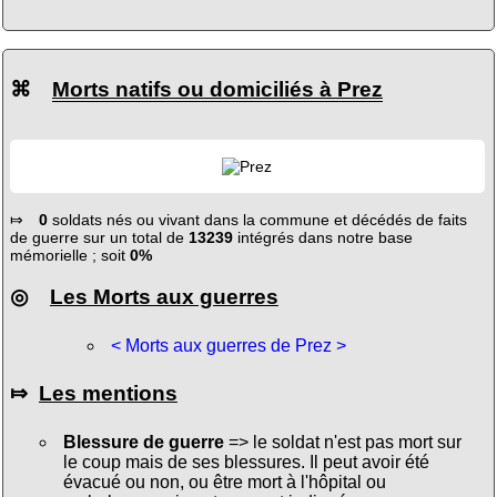
⌘
Morts natifs ou domiciliés à Prez
⤇
0
soldats nés ou vivant dans la commune et décédés de faits
de guerre sur un total de
13239
intégrés dans notre base
mémorielle ; soit
0%
◎
Les Morts aux guerres
< Morts aux guerres de Prez >
⤇
Les mentions
Blessure de guerre
=> le soldat n'est pas mort sur
le coup mais de ses blessures. Il peut avoir été
évacué ou non, ou être mort à l'hôpital ou