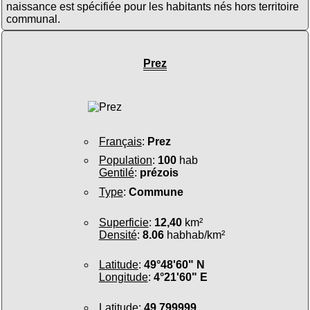
naissance est spécifiée pour les habitants nés hors territoire
communal.
Prez
Français
:
Prez
Population
:
100
hab
Gentilé
:
prézois
Type
:
Commune
Superficie
:
12,40
km²
Densité
:
8.06
habhab/km²
Latitude
:
49°48'60" N
Longitude
:
4°21'60" E
Latitude
:
49.799999