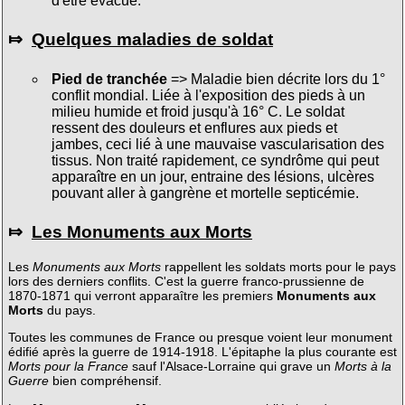
d'être évacué.
⤇
Quelques maladies de soldat
Pied de tranchée
=> Maladie bien décrite lors du 1°
conflit mondial. Liée à l'exposition des pieds à un
milieu humide et froid jusqu'à 16° C. Le soldat
ressent des douleurs et enflures aux pieds et
jambes, ceci lié à une mauvaise vascularisation des
tissus. Non traité rapidement, ce syndrôme qui peut
apparaître en un jour, entraine des lésions, ulcères
pouvant aller à gangrène et mortelle septicémie.
⤇
Les Monuments aux Morts
Les
Monuments aux Morts
rappellent les soldats morts pour le pays
lors des derniers conflits. C'est la guerre franco-prussienne de
1870-1871 qui verront apparaître les premiers
Monuments aux
Morts
du pays.
Toutes les communes de France ou presque voient leur monument
édifié après la guerre de 1914-1918. L'épitaphe la plus courante est
Morts pour la France
sauf l'Alsace-Lorraine qui grave un
Morts à la
Guerre
bien compréhensif.