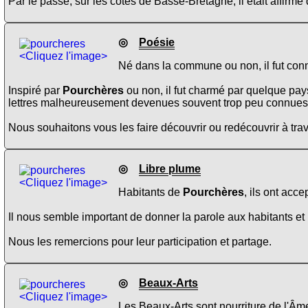
Par le passé, sur les côtes de Basse-Bretagne, il était affirmé q
◎
Poésie
<Cliquez l'image>
Né dans la commune ou non, il fut conn
Inspiré par
Pourchères
ou non, il fut charmé par quelque pay
lettres malheureusement devenues souvent trop peu connues
Nous souhaitons vous les faire découvrir ou redécouvrir à trav
◎
Libre plume
<Cliquez l'image>
Habitants de
Pourchères
, ils ont acc
Il nous semble important de donner la parole aux habitants et 
Nous les remercions pour leur participation et partage.
◎
Beaux-Arts
<Cliquez l'image>
Les Beaux-Arts sont nourriture de l'Âme