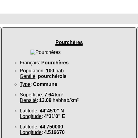
Pourchères
Français
:
Pourchères
Population
:
100
hab
Gentilé
:
pourchérois
Type
:
Commune
Superficie
:
7,64
km²
Densité
:
13.09
habhab/km²
Latitude
:
44°45'0" N
Longitude
:
4°31'0" E
Latitude
:
44.750000
Longitude
:
4.516670