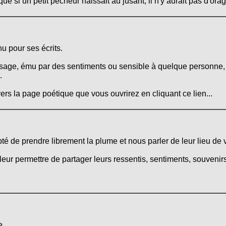
ue si un petit pêcheur naissait au jusant, il n'y aurait pas d'orag
u pour ses écrits.
sage, ému par des sentiments ou sensible à quelque personne, e
.
ers la page poétique que vous ouvrirez en cliquant ce lien...
epté de prendre librement la plume et nous parler de leur lieu de v
leur permettre de partager leurs ressentis, sentiments, souvenirs
...