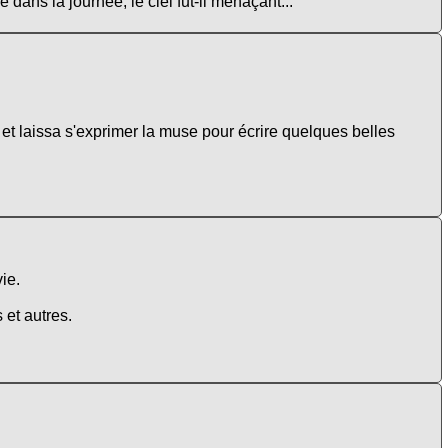
e dans la journée, le ciel fut-il menaçant...
t laissa s'exprimer la muse pour écrire quelques belles
ie.
 et autres.