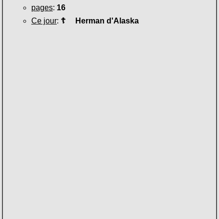
pages
:
16
Ce jour
:
☦
Herman d'Alaska