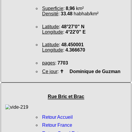
Superficie
:
8,96
km²
Densité
:
33.48
habhab/km²
Latitude
:
48°27'0" N
Longitude
:
4°22'0" E
Latitude
:
48.450001
Longitude
:
4.366670
pages
:
7703
Ce jour
:
✝
Dominique de Guzman
Rue Bric et Brac
Retour Accueil
Retour France