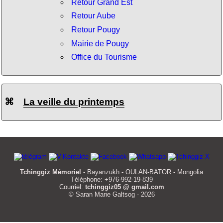
Retour Grand Est
Retour Aube
Retour Pougy
Mairie de Pougy
Office du Tourisme
⌘
La veille du printemps
Tchinggiz Mémoriel
- Bayanzukh - OULAN-BATOR - Mongolia
Téléphone: +976-992-19-839
Courriel:
tchinggiz05 @ gmail.com
© Saran Marie Galtsog - 2026