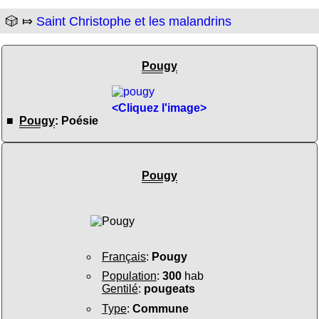
🎲 ⤇
Saint Christophe et les malandrins
Pougy
<Cliquez l'image>
■
Pougy
: Poésie
Pougy
Français
:
Pougy
Population
:
300
hab
Gentilé
:
pougeats
Type
:
Commune