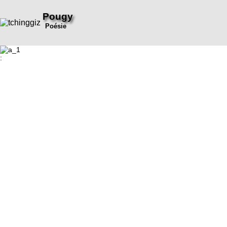
Pougy
Poésie
: