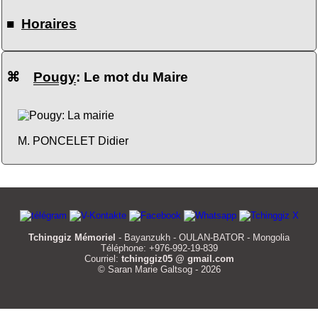
■
Horaires
⌘
Pougy
: Le mot du Maire
M. PONCELET Didier
Tchinggiz Mémoriel
- Bayanzukh - OULAN-BATOR - Mongolia
Téléphone: +976-992-19-839
Courriel:
tchinggiz05 @ gmail.com
© Saran Marie Galtsog - 2026