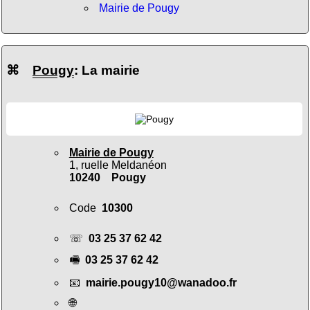
Mairie de Pougy
⌘
Pougy
: La mairie
Mairie de Pougy
1, ruelle Meldanéon
10240 Pougy
Code
10300
☏
03 25 37 62 42
🖷
03 25 37 62 42
📧
mairie.pougy10@wanadoo.fr
🌐