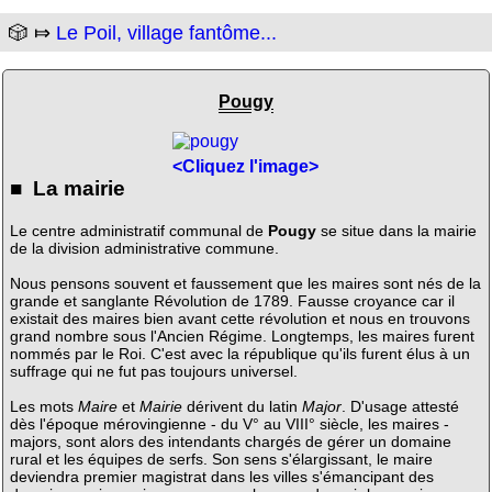
🎲 ⤇
Le Poil, village fantôme...
Pougy
<Cliquez l'image>
■ La mairie
Le centre administratif communal de
Pougy
se situe dans la mairie
de la division administrative commune.
Nous pensons souvent et faussement que les maires sont nés de la
grande et sanglante Révolution de 1789. Fausse croyance car il
existait des maires bien avant cette révolution et nous en trouvons
grand nombre sous l'Ancien Régime. Longtemps, les maires furent
nommés par le Roi. C'est avec la république qu'ils furent élus à un
suffrage qui ne fut pas toujours universel.
Les mots
Maire
et
Mairie
dérivent du latin
Major
. D'usage attesté
dès l'époque mérovingienne - du V° au VIII° siècle, les maires -
majors, sont alors des intendants chargés de gérer un domaine
rural et les équipes de serfs. Son sens s'élargissant, le maire
deviendra premier magistrat dans les villes s'émancipant des