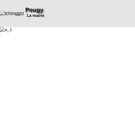
Pougy
La mairie
: