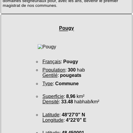
domaines seigneuriaux pour, avec les ans, devenir le premier
magistrat de nos communes.
Pougy
Français
:
Pougy
Population
:
300
hab
Gentilé
:
pougeats
Type
:
Commune
Superficie
:
8,96
km²
Densité
:
33.48
habhab/km²
Latitude
:
48°27'0" N
Longitude
:
4°22'0" E
Latitude
:
48.450001