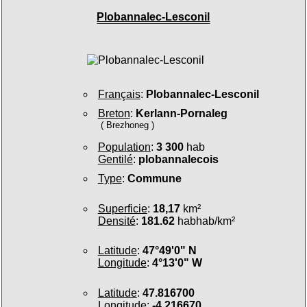
Plobannalec-Lesconil
Français
:
Plobannalec-Lesconil
Breton
:
Kerlann-Pornaleg
( Brezhoneg )
Population
:
3 300
hab
Gentilé
:
plobannalecois
Type
:
Commune
Superficie
:
18,17
km²
Densité
:
181.62
habhab/km²
Latitude
:
47°49'0" N
Longitude
:
4°13'0" W
Latitude
:
47.816700
Longitude
:
-4.216670