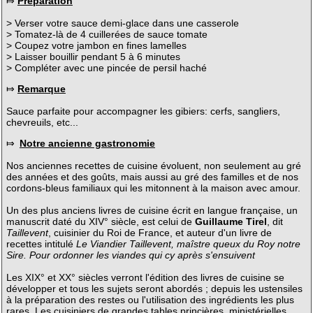
⤇
Préparation
> Verser votre sauce demi-glace dans une casserole
> Tomatez-là de 4 cuillerées de sauce tomate
> Coupez votre jambon en fines lamelles
> Laisser bouillir pendant 5 à 6 minutes
> Compléter avec une pincée de persil haché
⤇
Remarque
Sauce parfaite pour accompagner les gibiers: cerfs, sangliers,
chevreuils, etc...
⤇
Notre ancienne gastronomie
Nos anciennes recettes de cuisine évoluent, non seulement au gré
des années et des goûts, mais aussi au gré des familles et de nos
cordons-bleus familiaux qui les mitonnent à la maison avec amour.
Un des plus anciens livres de cuisine écrit en langue française, un
manuscrit daté du XIV° siècle, est celui de
Guillaume Tirel
, dit
Taillevent
, cuisinier du Roi de France, et auteur d'un livre de
recettes intitulé
Le Viandier Taillevent, maîstre queux du Roy notre
Sire. Pour ordonner les viandes qui cy après s'ensuivent
Les XIX° et XX° siècles verront l'édition des livres de cuisine se
développer et tous les sujets seront abordés ; depuis les ustensiles
à la préparation des restes ou l'utilisation des ingrédients les plus
rares. Les cuisiniers de grandes tables princières, ministérielles,