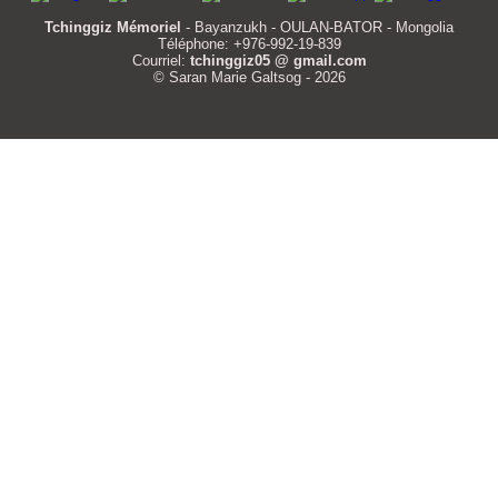
Tchinggiz Mémoriel
- Bayanzukh - OULAN-BATOR - Mongolia
Téléphone: +976-992-19-839
Courriel:
tchinggiz05 @ gmail.com
© Saran Marie Galtsog - 2026