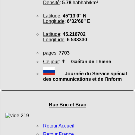
Densité
:
5.78
habhab/km²
Latitude
:
45°13'0" N
Longitude
:
6°32'60" E
Latitude
:
45.216702
Longitude
:
6.533330
pages
:
7703
Ce jour
:
✝
Gaétan de Thiene
Journée du Service spécial
des communications et de l'inform
Rue Bric et Brac
Retour Accueil
Retour France