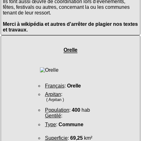
Ils font aussi œuvre de coordination lors d'évènements,
fêtes, festivals ou autres, concernant la ou les communes
tenant de leur ressort.
Merci à wikipédia et autres d'arrêter de plagier nos textes
et travaux.
Orelle
Français
:
Orelle
Arpitan
:
( Arpitan )
Population
:
400
hab
Gentilé
:
Type
:
Commune
Superficie
:
69,25
km²